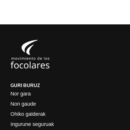
GURI BURUZ
Nor gara
Non gaude
Ohiko galderak
Ingurune seguruak