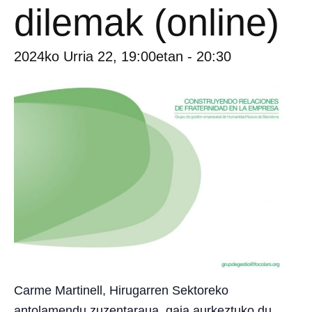
dilemak (online)
2024ko Urria 22, 19:00etan
-
20:30
Carme Martinell,
Hirugarren Sektoreko
antolamendu zuzentaraua, gaia aurkeztuko du