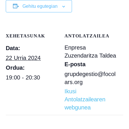
Gehitu egutegian
XEHETASUNAK
ANTOLATZAILEA
Enpresa
Data:
Zuzendaritza Taldea
22 Urria 2024
E-posta
Ordua:
grupdegestio@focol
19:00 - 20:30
ars.org
Ikusi
Antolatzailearen
webgunea