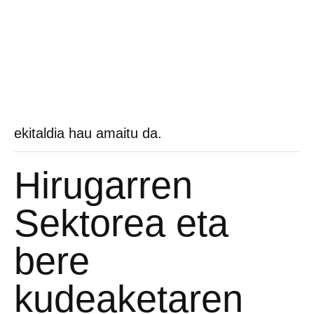
ekitaldia hau amaitu da.
Hirugarren
Sektorea eta
bere
kudeaketaren