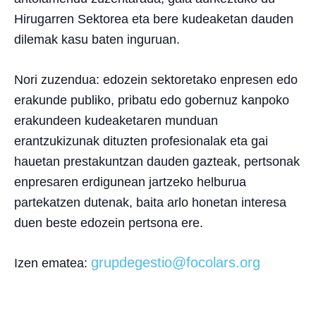
Hirugarren Sektorea eta bere kudeaketan dauden
dilemak
kasu baten inguruan.
Nori zuzendua
: edozein sektoretako enpresen edo
erakunde publiko, pribatu edo gobernuz kanpoko
erakundeen kudeaketaren munduan
erantzukizunak dituzten profesionalak eta gai
hauetan prestakuntzan dauden gazteak, pertsonak
enpresaren erdigunean jartzeko helburua
partekatzen dutenak, baita arlo honetan interesa
duen beste edozein pertsona ere.
grupdegestio@focolars.org
Izen ematea
: