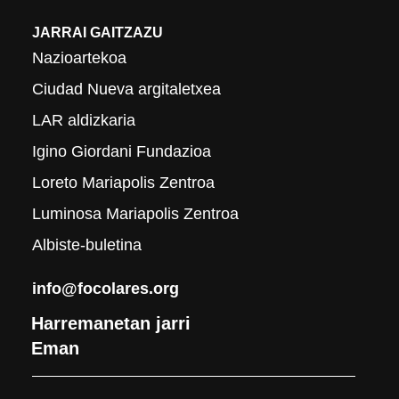
JARRAI GAITZAZU
Nazioartekoa
Ciudad Nueva argitaletxea
LAR aldizkaria
Igino Giordani Fundazioa
Loreto Mariapolis Zentroa
Luminosa Mariapolis Zentroa
Albiste-buletina
info@focolares.org
Harremanetan jarri
Eman