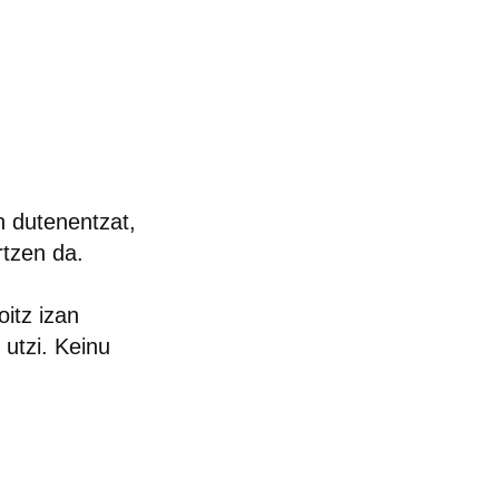
n dutenentzat,
rtzen da.
oitz izan
 utzi. Keinu