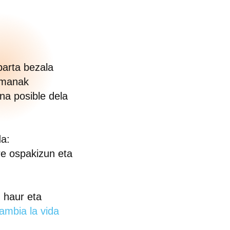
parta bezala
remanak
na posible dela
da:
ure ospakizun eta
, haur eta
ambia la vida