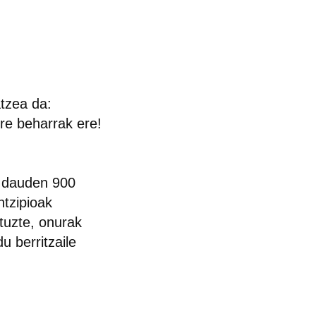
atzea da:
ure beharrak ere!
n dauden 900
ntzipioak
ituzte, onurak
u berritzaile