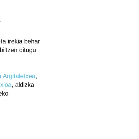
k
ta irekia behar
biltzen ditugu
 Argitaletxea
,
xioa
, aldizka
eko