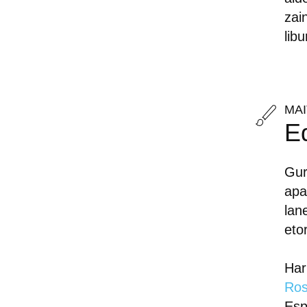
zai
libu
MA
E
Gur
apa
lan
eto
Har
Ro
Esp