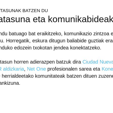
ITASUNAK BATZEN DU
atasuna eta komunikabidea
du batuago bat eraikitzeko, komunikazio zintzoa e
u. Horregatik, eskura ditugun baliabide guztiak era
duko edozein txokotan jendea konektatzeko.
tasun horren adierazpen batzuk dira
Ciudad Nueva
 aldizkaria
,
Net One
profesionalen sarea eta
Kone
 herrialdeetako komunitateak batzen dituen zuzen
nkizuna.