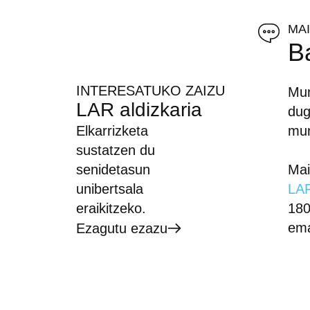
MA
B
INTERESATUKO ZAIZU
Mun
LAR aldizkaria
dug
Elkarrizketa
mun
sustatzen du
senidetasun
Mai
unibertsala
LAR
eraikitzeko.
180
ema
Ezagutu ezazu