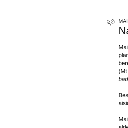
MA
N
Mai
pla
ber
(Mt
bad
Bes
ais
Mai
ald