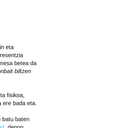
in eta
resentzia
omesa betea da
nbait biltzen
ta fisikoa,
a ere bada eta.
batu baten
ud,
denon