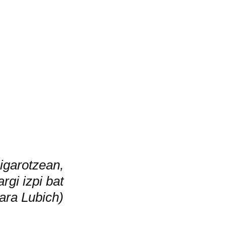
 igarotzean,
rgi izpi bat
ara Lubich)