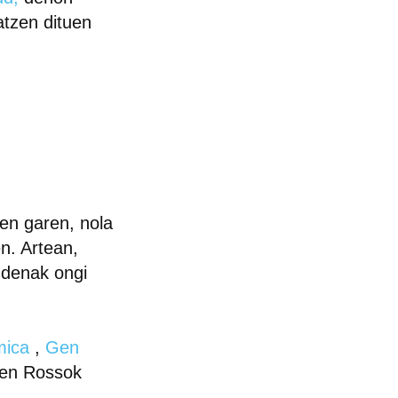
atzen dituen
ten garen, nola
n. Artean,
 denak ongi
mica
,
Gen
en Rossok