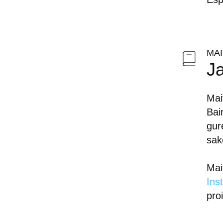
MA
Ja
Mai
Bai
gur
sak
Mai
Ins
pro