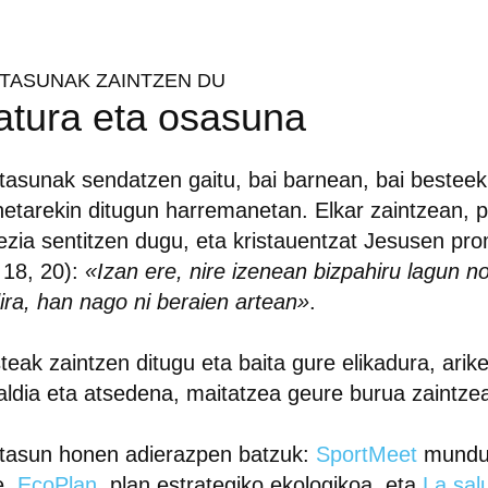
ITASUNAK ZAINTZEN DU
atura eta osasuna
tasunak sendatzen gaitu, bai barnean, bai besteek
netarekin ditugun harremanetan. Elkar zaintzean, p
ezia sentitzen dugu, eta kristauentzat Jesusen pr
 18, 20):
«Izan ere, nire izenean bizpahiru lagun no
ira, han nago ni beraien artean»
.
teak zaintzen ditugu eta baita gure elikadura, arike
ialdia eta atsedena, maitatzea geure burua zaintze
tasun honen adierazpen batzuk:
SportMeet
mundu 
e,
EcoPlan
, plan estrategiko ekologikoa, eta
La sal