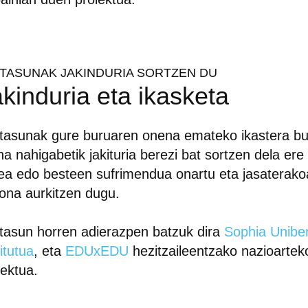
ITASUNAK JAKINDURIA SORTZEN DU
kinduria eta ikasketa
tasunak gure buruaren onena emateko ikastera bul
na nahigabetik jakituria berezi bat sortzen dela ere
ea edo besteen sufrimendua onartu eta jasaterako
ona aurkitzen dugu.
tasun horren adierazpen batzuk dira
Sophia Uniber
titutua
, eta
EDUxEDU
hezitzaileentzako nazioartek
iektua.