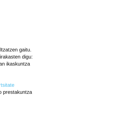
tzatzen gaitu.
 irakasten digu:
an ikaskuntza
tsitate
o prestakuntza