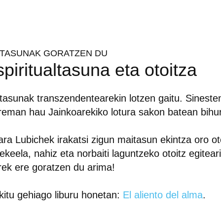
ITASUNAK GORATZEN DU
piritualtasuna eta otoitza
tasunak transzendentearekin lotzen gaitu. Sineste
reman hau Jainkoarekiko lotura sakon batean bihu
ara Lubichek irakatsi zigun maitasun ekintza oro ot
tekeela, nahiz eta norbaiti laguntzeko otoitz egiteari
rek ere goratzen du arima!
kitu gehiago liburu honetan:
El aliento del alma
.