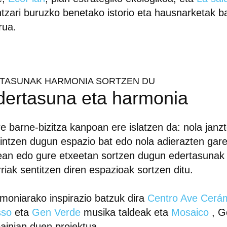
ntzari buruzko benetako istorio eta hausnarketak b
rua.
ITASUNAK HARMONIA SORTZEN DU
dertasuna eta harmonia
e barne-bizitza kanpoan ere islatzen da: nola janz
intzen dugun espazio bat edo nola adierazten gare
ean edo gure etxeetan sortzen dugun edertasunak
rriak sentitzen diren espazioak sortzen ditu.
moniarako inspirazio batzuk dira
Centro Ave Cerá
sso
eta
Gen Verde
musika taldeak eta
Mosaico
, G
ainian duen proiektua.