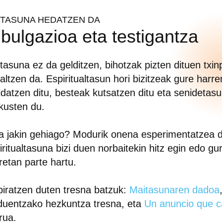
ITASUNA HEDATZEN DA
ibulgazioa eta testigantza
tasuna ez da gelditzen, bihotzak pizten dituen txin
altzen da. Espiritualtasun hori bizitzeak gure har
ldatzen ditu, besteak kutsatzen ditu eta senidetasu
kusten du.
a jakin gehiago? Modurik onena esperimentatzea 
iritualtasuna bizi duen norbaitekin hitz egin edo g
eretan parte hartu.
piratzen duten tresna batzuk:
Maitasunaren dadoa
duentzako hezkuntza tresna, eta
Un anuncio que c
urua.