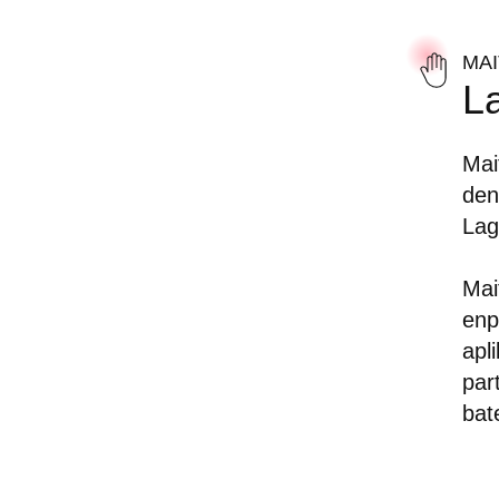
MA
L
Mai
den
Lag
Mai
enp
apl
par
bat