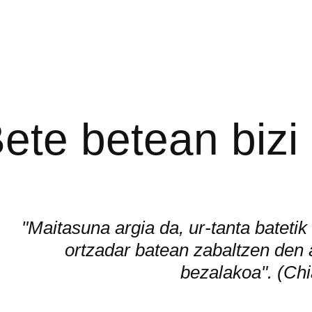
ete betean bizi
"Maitasuna argia da, ur-tanta batetik
ortzadar batean zabaltzen den a
bezalakoa". (Chi