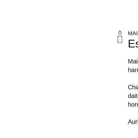
MA
Es
Mai
har
Chi
dai
hor
Aur