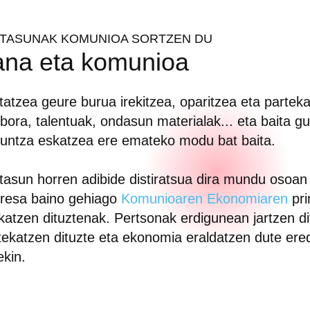
ITASUNAK KOMUNIOA SORTZEN DU
ana eta komunioa
tatzea geure burua irekitzea, oparitzea eta partek
bora, talentuak, ondasun materialak... eta baita g
untza eskatzea ere emateko modu bat baita.
tasun horren adibide distiratsua dira mundu osoa
resa baino gehiago
Komunioaren Ekonomiaren
pri
ikatzen dituztenak. Pertsonak erdigunean jartzen d
tekatzen dituzte eta ekonomia eraldatzen dute ered
ekin.