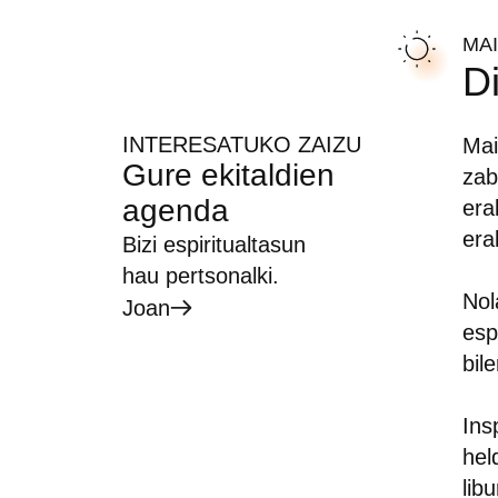
MA
D
INTERESATUKO ZAIZU
Mai
Gure ekitaldien
zab
agenda
era
era
Bizi espiritualtasun
hau pertsonalki.
Nol
Joan
esp
bil
Ins
hel
lib