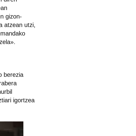
ean
en gizon-
a atzean utzi,
i emandako
ezela».
o berezia
arabera
urbil
iari igortzea