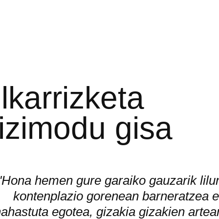
lkarrizketa
izimodu gisa
"Hona hemen gure garaiko gauzarik lilu
kontenplazio gorenean barneratzea e
ahastuta egotea, gizakia gizakien artea