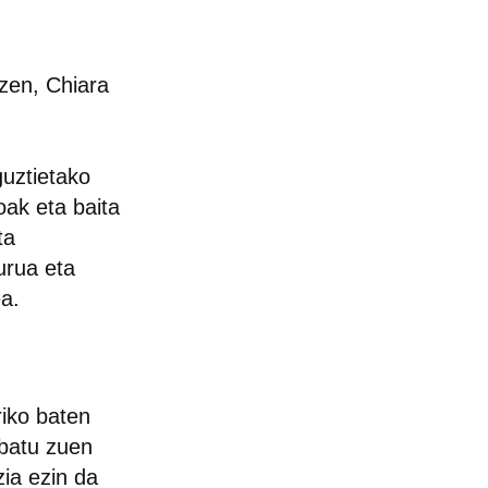
zen, Chiara
guztietako
oak eta baita
ta
urua eta
ea.
riko baten
ribatu zuen
ia ezin da