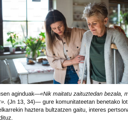
usen aginduak
—«Nik maitatu zaituztedan bezala, m
r».
(Jn 13, 34)— gure komunitateetan benetako lot
elkarrekin haztera bultzatzen gaitu, interes pertson
dituz.