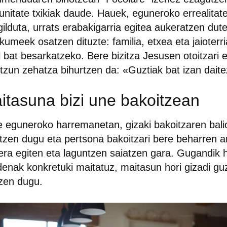
nitate txikiak daude. Hauek, eguneroko errealitat
ilduta, urrats erabakigarria egitea aukeratzen dut
umeek osatzen dituzte: familia, etxea eta jaioterri
l bat besarkatzeko. Bere bizitza Jesusen otoitzar
tzun zehatza bihurtzen da: «Guztiak bat izan dait
itasuna bizi une bakoitzean
 eguneroko harremanetan, gizaki bakoitzaren bali
rtzen dugu eta pertsona bakoitzari bere beharren 
era egiten eta laguntzen saiatzen gara. Gugandik h
enak konkretuki maitatuz, maitasun hori gizadi guzt
tzen dugu.