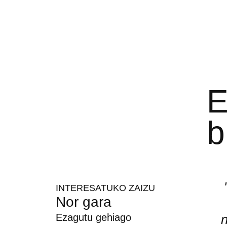
E
b
INTERESATUKO ZAIZU
Nor gara
Ezagutu gehiago
n