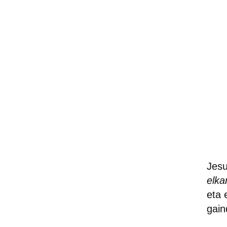
Jes
elka
eta 
gain