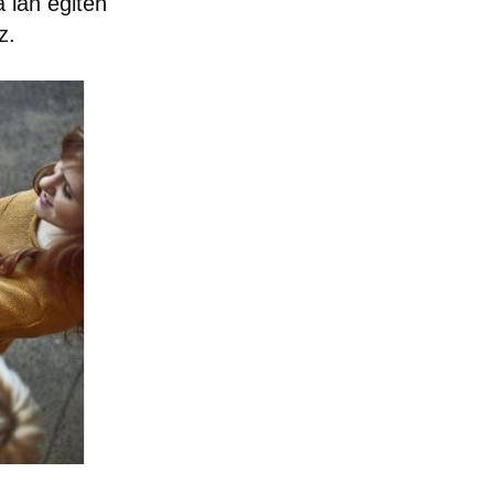
a lan egiten
z.