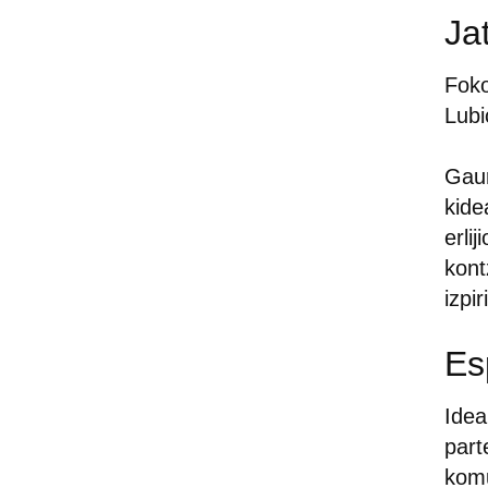
Ja
Foko
Lubi
Gaur
kide
erli
kont
izpi
Es
Idea
part
komu