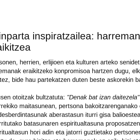
inparta inspiratzailea: harrema
aikitzea
sonen, herrien, erlijioen eta kulturen arteko senide
emanak eraikitzeko konpromisoa hartzen dugu, elk
rtez, bide hau partekatzen duten beste askorekin b
sen otoitzak bultzatuta:
"Denak bat izan daitezela"
rrekiko maitasunean, pertsona bakoitzarenganako
desberdintasunak aberastasun iturri gisa balioeste
rritutako batasunaren espiritualtasuna proposatze
ritualtasun hori adin eta jatorri guztietako pertson