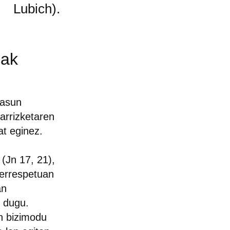
Lubich).
nak
tasun
arrizketaren
at eginez.
(Jn 17, 21),
 errespetuan
an
n dugu.
en bizimodu