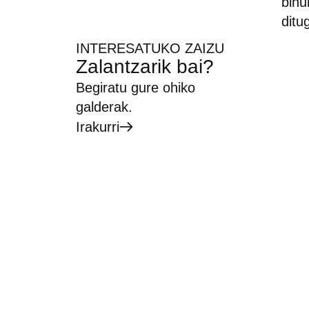
bihu
ditu
INTERESATUKO ZAIZU
Zalantzarik bai?
Begiratu gure ohiko
galderak.
Irakurri