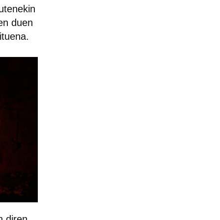
dutenekin
zen duen
ituena.
 diren