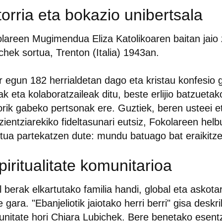
torria eta bokazio unibertsala
lareen Mugimendua Eliza Katolikoaren baitan jaio 
chek sortua, Trenton (Italia) 1943an.
 egun 182 herrialdetan dago eta kristau konfesio 
ak eta kolaboratzaileak ditu, beste erlijio batzuetak
jiorik gabeko pertsonak ere. Guztiek, beren usteei e
zientziarekiko fideltasunari eutsiz, Fokolareen helb
ritua partekatzen dute: mundu batuago bat eraikitz
piritualitate komunitarioa
l berak elkartutako familia handi, global eta askota
e gara. "Ebanjeliotik jaiotako herri berri" gisa desk
nitate hori Chiara Lubichek. Bere benetako esentz