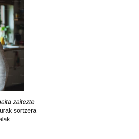
aita zaitezte
urak sortzera
alak