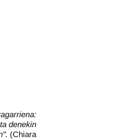
ragarriena:
ta denekin
n".
(Chiara