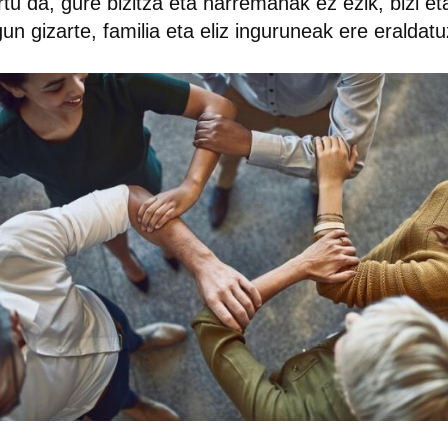
rtu da, gure bizitza eta harremanak ez ezik, bizi et
gun gizarte, familia eta eliz inguruneak ere eraldatu