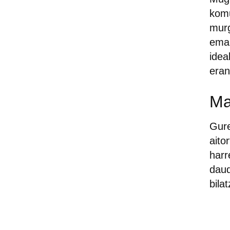
komu
murg
emak
idea
eran
Ma
Gure
aito
harr
daud
bila