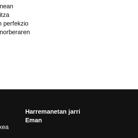
unean
itza
n perfekzio
 norberaren
Harremanetan jarri
Eman
xea