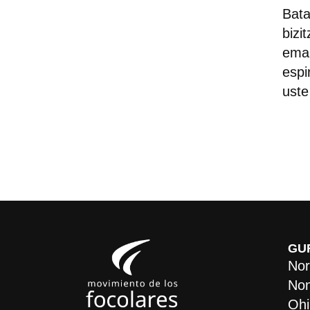
Bata
bizi
eman
espi
uste
GU
Nor
Non
Ohi