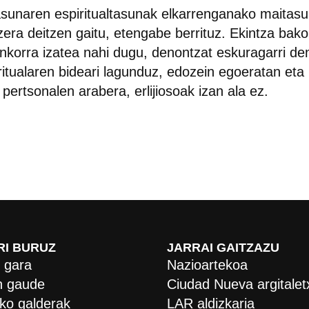
sunaren espiritualtasunak elkarrenganako maitas
tzera deitzen gaitu, etengabe berrituz. Ekintza bako
korra izatea nahi dugu, denontzat eskuragarri de
ritualaren bideari lagunduz, edozein egoeratan eta
 pertsonalen arabera, erlijiosoak izan ala ez.
RI BURUZ
JARRAI GAITZAZU
 gara
Nazioartekoa
 gaude
Ciudad Nueva argitalet
ko galderak
LAR aldizkaria