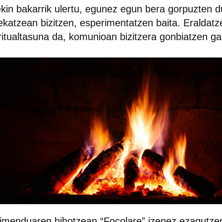
ekin bakarrik ulertu, egunez egun bera gorpuzten 
ekatzean bizitzen, esperimentatzen baita. Eraldat
ritualtasuna da, komunioan bizitzera gonbiatzen ga
menduaren bihotzean “Focolare” izenez ezagutzen