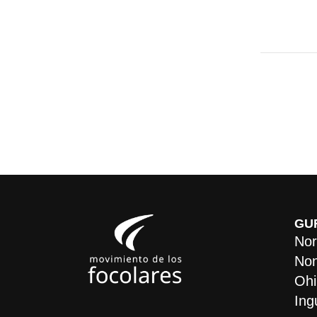
GU
Nor
Non
Ohi
Ing