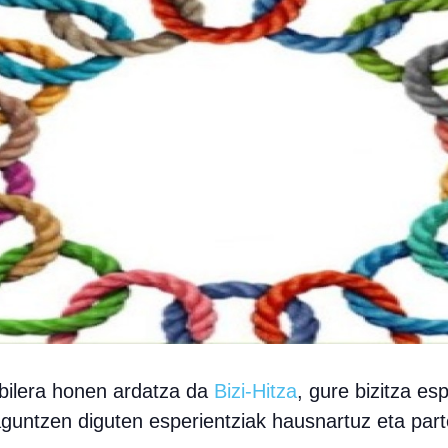
 bilera honen ardatza da
Bizi-Hitza
, gure bizitza esp
aguntzen diguten esperientziak hausnartuz eta part