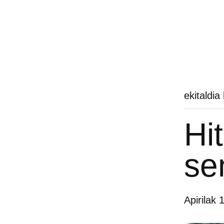
ekitaldia
Hi
se
Apirilak 