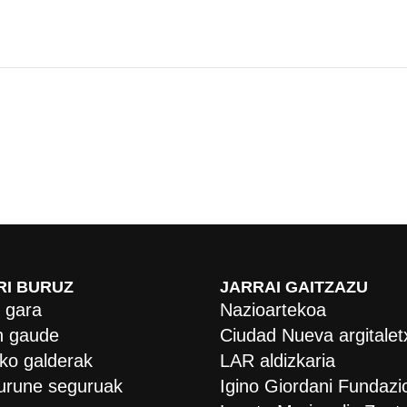
RI BURUZ
JARRAI GAITZAZU
 gara
Nazioartekoa
 gaude
Ciudad Nueva argitalet
ko galderak
LAR aldizkaria
urune seguruak
Igino Giordani Fundazi