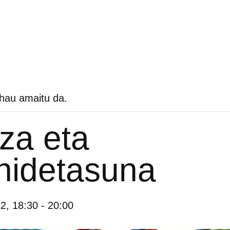
 hau amaitu da.
tza eta
nidetasuna
12, 18:30
-
20:00