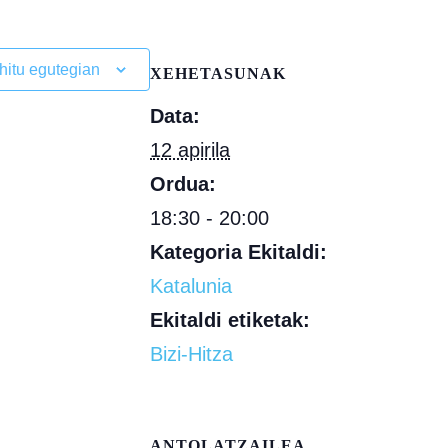
hitu egutegian
XEHETASUNAK
Data:
12 apirila
Ordua:
18:30 - 20:00
Kategoria Ekitaldi:
Katalunia
Ekitaldi etiketak:
Bizi-Hitza
ANTOLATZAILEA