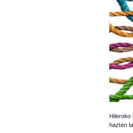
Hileroko
hazten l