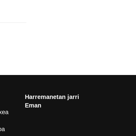
Harremanetan jarri
Eman
xea
oa