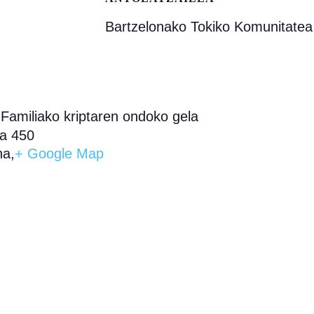
Bartzelonako Tokiko Komunitatea
Familiako kriptaren ondoko gela
a 450
na
,
+ Google Map