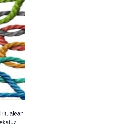
iritualean
ekatuz.