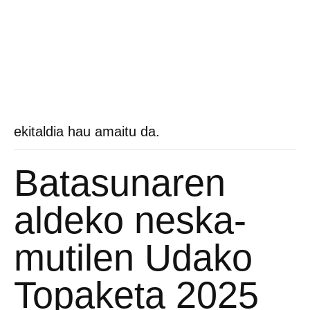
ekitaldia hau amaitu da.
Batasunaren
aldeko neska-
mutilen Udako
Topaketa 2025