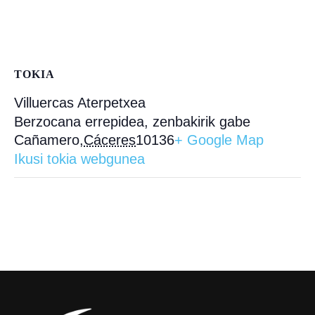
TOKIA
Villuercas Aterpetxea
Berzocana errepidea, zenbakirik gabe
Cañamero
,
Cáceres
10136
+ Google Map
Ikusi tokia webgunea