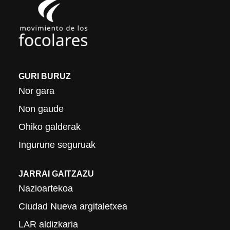
GURI BURUZ
Nor gara
Non gaude
Ohiko galderak
Ingurune seguruak
JARRAI GAITZAZU
Nazioartekoa
Ciudad Nueva argitaletxea
LAR aldizkaria