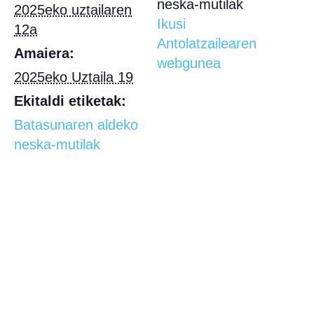
neska-mutilak
2025eko uztailaren
Ikusi
12a
Antolatzailearen
Amaiera:
webgunea
2025eko Uztaila 19
Ekitaldi etiketak:
Batasunaren aldeko
neska-mutilak