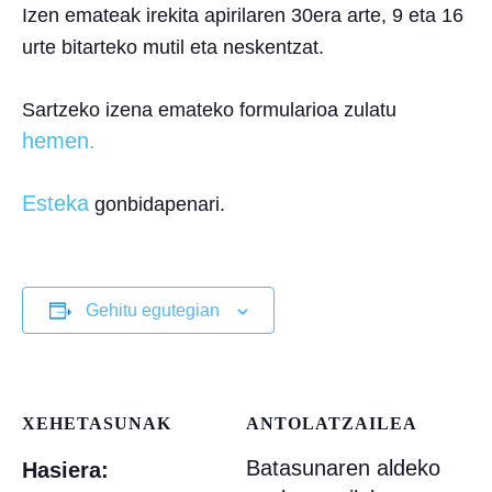
Izen emateak irekita
apirilaren 30era arte, 9 eta 16
urte bitarteko mutil eta neskentzat
.
Sartzeko
izena emateko formularioa
zulatu
hemen.
Esteka
gonbidapenari.
Gehitu egutegian
XEHETASUNAK
ANTOLATZAILEA
Batasunaren aldeko
Hasiera: