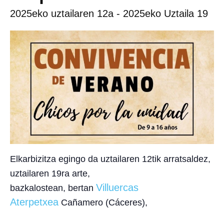
2025eko uztailaren 12a
-
2025eko Uztaila 19
Elkarbizitza egingo da
uztailaren 12tik arratsaldez,
uztailaren 19ra arte,
Villuercas
bazkalostean,
bertan
Aterpetxea
Cañamero (Cáceres),