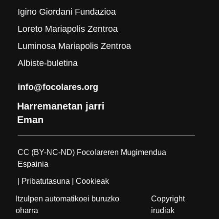
Igino Giordani Fundazioa
Loreto Mariapolis Zentroa
Luminosa Mariapolis Zentroa
Albiste-buletina
info@focolares.org
Harremanetan jarri
Eman
CC (BY-NC-ND) Focolareren Mugimendua
Espainia
| Pribatutasuna
| Cookieak
Itzulpen automatikoei buruzko
Copyright
oharra
irudiak