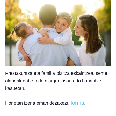
Prestakuntza eta familia-bizitza eskaintzea, seme-
alabarik gabe, edo alarguntasun edo banantze
kasuetan.
forma
Honetan izena eman dezakezu
.