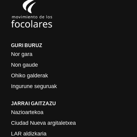
GURI BURUZ
Nor gara
Non gaude
Ohiko galderak
Ingurune seguruak
JARRAI GAITZAZU
Nazioartekoa
Ciudad Nueva argitaletxea
LAR aldizkaria