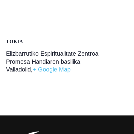
TOKIA
Elizbarrutiko Espiritualitate Zentroa
Promesa Handiaren basilika
Valladolid
,
+ Google Map