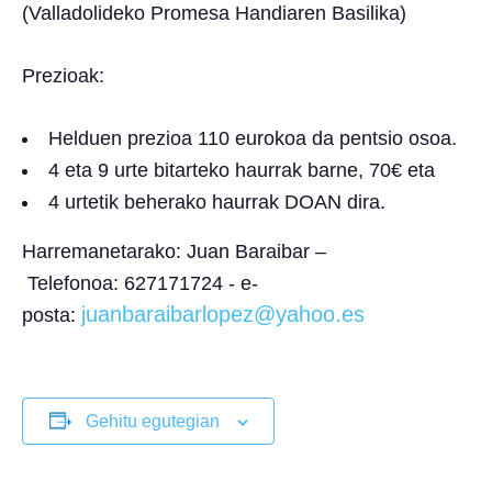
(Valladolideko Promesa Handiaren Basilika)
Prezioak:
Helduen prezioa 110 eurokoa da pentsio osoa.
4 eta 9 urte bitarteko haurrak barne, 70€ eta
4 urtetik beherako haurrak DOAN dira.
Harremanetarako:
Juan Baraibar –
Telefonoa:
627171724 -
e-
juanbaraibarlopez@yahoo.es
posta:
Gehitu egutegian