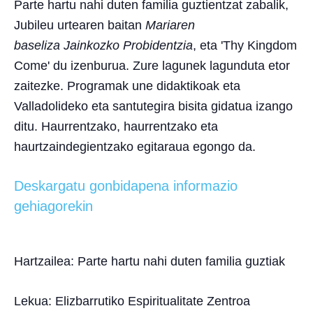
Parte hartu nahi duten familia guztientzat zabalik,
Jubileu urtearen baitan
Mariaren
baseliza
Jainkozko Probidentzia
, eta 'Thy Kingdom
Come' du izenburua. Zure lagunek lagunduta etor
zaitezke. Programak une didaktikoak eta
Valladolideko eta santutegira bisita gidatua izango
ditu. Haurrentzako, haurrentzako eta
haurtzaindegientzako egitaraua egongo da.
Deskargatu gonbidapena informazio
gehiagorekin
Hartzailea:
Parte hartu nahi duten familia guztiak
Lekua:
Elizbarrutiko Espiritualitate Zentroa