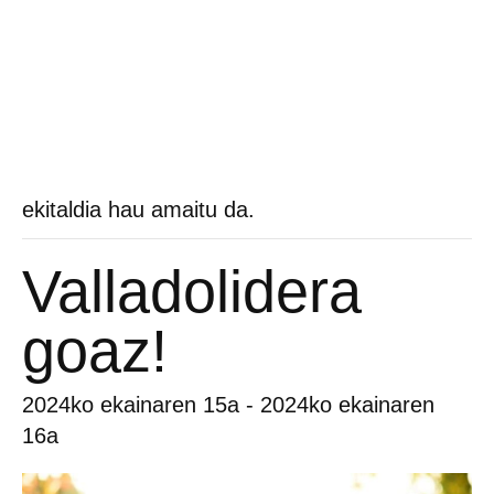
ekitaldia hau amaitu da.
Valladolidera
goaz!
2024ko ekainaren 15a
-
2024ko ekainaren
16a