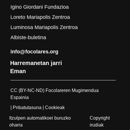
Igino Giordani Fundazioa
Loreto Mariapolis Zentroa
Luminosa Mariapolis Zentroa
Albiste-buletina
info@focolares.org
Harremanetan jarri
Eman
CC (BY-NC-ND) Focolareren Mugimendua
Espainia
| Pribatutasuna
| Cookieak
Itzulpen automatikoei buruzko
Copyright
oharra
irudiak