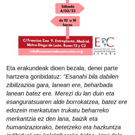
Eta erakundeak dioen bezala, denei parte
hartzera gonbidatuz:
"Esanahi bila dabilen
zibilizazioa gara, lanean ere, beharbada
lanean batez ere. Merezi du lan duin eta
esanguratsuaren alde borrokatzea, batez ere
edozein merkatutan trukatu beharreko
merkantzia ez den lana, baizik eta
humanizaziorako, betetzeko eta hazkuntza