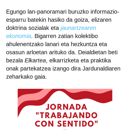
Egungo lan-panoramari buruzko informazio-
esparru batekin hasiko da goiza, elizaren
doktrina sozialak eta
jaunartzearen
ekonomia
. Bigarren zatian kolektibo
ahulenentzako lanari eta hezkuntza eta
osasun arloetan arituko da. Deialdietan beti
bezala
Elkartea
, elkarrizketa eta praktika
onak partekatzea izango dira Jardunaldiaren
zeharkako gaia.