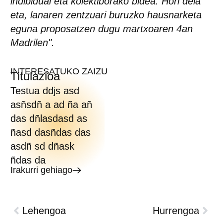
indibidual eta kolektiborako bidea. Hori dela
eta, lanaren zentzuari buruzko hausnarketa
eguna proposatzen dugu martxoaren 4an
Madrilen".
INTERESATUKO ZAIZU
Titulazioa
Testua ddjs asd
asñsdñ a ad ña añ
das dñlasdasd as
ñasd dasñdas das
asdñ sd dñask
ñdas da
Irakurri gehiago
Lehengoa
Hurrengoa