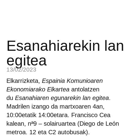
Esanahiarekin lan
egitea
13/02/2023
Elkarrizketa,
Espainia Komunioaren
Ekonomiarako Elkartea
antolatzen
du
Esanahiaren egunarekin lan egitea
.
Madrilen izango da martxoaren 4an,
10:00etatik 14:00etara. Francisco Cea
kalean, nª9 – solairuartea (Diego de León
metroa. 12 eta C2 autobusak).