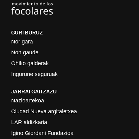
GURI BURUZ
Nor gara
Non gaude
Ohiko galderak
Ingurune seguruak
JARRAI GAITZAZU
Nazioartekoa
Ciudad Nueva argitaletxea
LAR aldizkaria
Igino Giordani Fundazioa