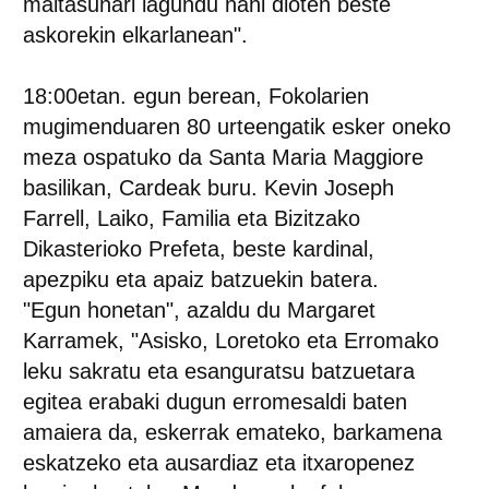
maitasunari lagundu nahi dioten beste
askorekin elkarlanean".
18:00etan. egun berean, Fokolarien
mugimenduaren 80 urteengatik esker oneko
meza ospatuko da Santa Maria Maggiore
basilikan, Cardeak buru. Kevin Joseph
Farrell,
Laiko, Familia eta Bizitzako
Dikasterioko Prefeta, beste kardinal,
apezpiku eta apaiz batzuekin batera.
"Egun honetan", azaldu du Margaret
Karramek, "Asisko, Loretoko eta Erromako
leku sakratu eta esanguratsu batzuetara
egitea erabaki dugun erromesaldi baten
amaiera da, eskerrak emateko, barkamena
eskatzeko eta ausardiaz eta itxaropenez