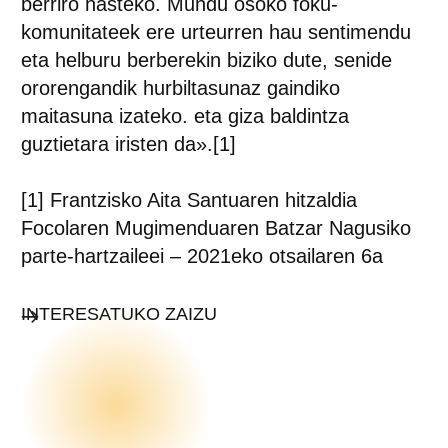
berriro hasteko. Mundu osoko foku-
komunitateek ere urteurren hau sentimendu
eta helburu berberekin biziko dute, senide
ororengandik hurbiltasunaz gaindiko
maitasuna izateko. eta giza baldintza
guztietara iristen da».[1]
[1] Frantzisko Aita Santuaren hitzaldia
Focolaren Mugimenduaren Batzar Nagusiko
parte-hartzaileei – 2021eko otsailaren 6a
INTERESATUKO ZAIZU