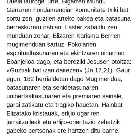
Duela laurogei urte, Bigarren Mundu
Gerraren hondamendian komunitate txiki bat
sortu zen, guztien arteko bakea eta batasuna
berreskuratu nahian. Laster zabaldu zen
munduan zehar, Elizaren Karisma Berrien
mugimenduan sartuz. Fokolarien
espiritualtasunaren eta ekintzaren oinarrian
Ebanjelioa dago, eta bereziki Jesusen otoitza:
«Guztiak bat izan daitezen» (Jn 17,21). Gaur
egun, 182 herrialdetan dago Mugimendua,
batasunaren eta senidetasunaren
unibertsaltasunaren eta premiaren seinale,
garai zatikatu eta tragiko hauetan. Hainbat
Elizatako kristauak, erlijio ugariren
jarraitzaileak eta erlijio-orientazio zehatzik
gabeko pertsonak ere hartzen ditu barne.