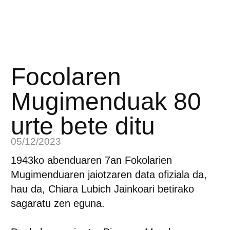
Focolaren
Mugimenduak 80
urte bete ditu
05/12/2023
1943ko abenduaren 7an Fokolarien
Mugimenduaren jaiotzaren data ofiziala da,
hau da, Chiara Lubich Jainkoari betirako
sagaratu zen eguna.