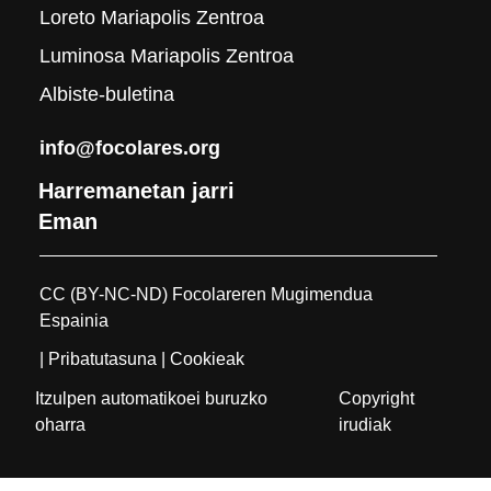
Loreto Mariapolis Zentroa
Luminosa Mariapolis Zentroa
Albiste-buletina
info@focolares.org
Harremanetan jarri
Eman
CC (BY-NC-ND) Focolareren Mugimendua
Espainia
| Pribatutasuna
| Cookieak
Itzulpen automatikoei buruzko
Copyright
oharra
irudiak