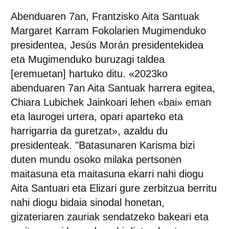
Abenduaren 7an, Frantzisko Aita Santuak
Margaret Karram Fokolarien Mugimenduko
presidentea, Jesús Morán presidentekidea
eta Mugimenduko buruzagi taldea
[eremuetan] hartuko ditu.
«2023ko
abenduaren 7an Aita Santuak harrera egitea,
Chiara Lubichek Jainkoari lehen «bai» eman
eta laurogei urtera, opari aparteko eta
harrigarria da guretzat», azaldu du
presidenteak. "Batasunaren Karisma bizi
duten mundu osoko milaka pertsonen
maitasuna eta maitasuna ekarri nahi diogu
Aita Santuari eta Elizari gure zerbitzua berritu
nahi diogu bidaia sinodal honetan,
gizateriaren zauriak sendatzeko bakeari eta