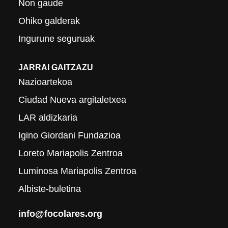
Non gaude
Ohiko galderak
Ingurune seguruak
JARRAI GAITZAZU
Nazioartekoa
Ciudad Nueva argitaletxea
LAR aldizkaria
Igino Giordani Fundazioa
Loreto Mariapolis Zentroa
Luminosa Mariapolis Zentroa
Albiste-buletina
info@focolares.org