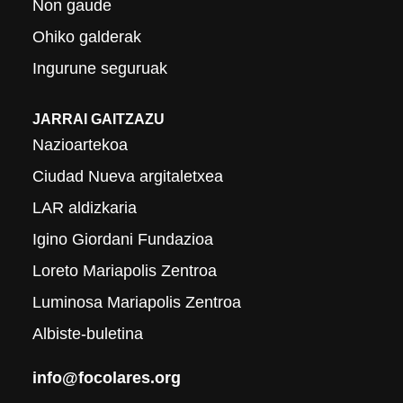
Non gaude
Ohiko galderak
Ingurune seguruak
JARRAI GAITZAZU
Nazioartekoa
Ciudad Nueva argitaletxea
LAR aldizkaria
Igino Giordani Fundazioa
Loreto Mariapolis Zentroa
Luminosa Mariapolis Zentroa
Albiste-buletina
info@focolares.org