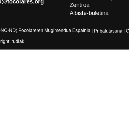
o@focolares.org
Zentroa
Albiste-buletina
-NC-ND) Focolareren Mugimendua Espainia
| Pribatutasuna
| 
ight irudiak