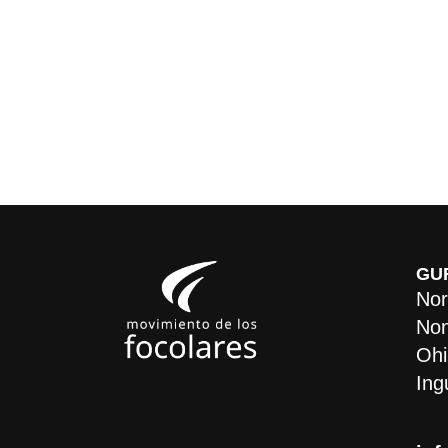
GU
Nor
Non
Ohi
Ing