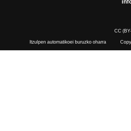
inf
CC (BY
Itzulpen automatikoei buruzko oharra
Copyr