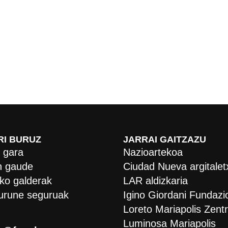
RI BURUZ
JARRAI GAITZAZU
 gara
Nazioartekoa
 gaude
Ciudad Nueva argitalet
ko galderak
LAR aldizkaria
urune seguruak
Igino Giordani Fundazi
Loreto Mariapolis Zent
Luminosa Mariapolis