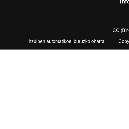
inf
CC (BY
Itzulpen automatikoei buruzko oharra
Copyr