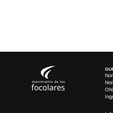
GU
Nor
Non
Ohi
Ing