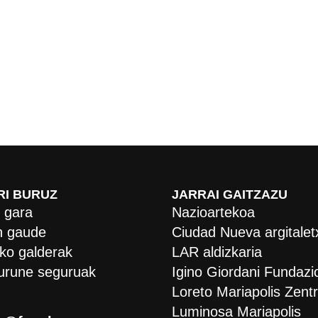
RI BURUZ
JARRAI GAITZAZU
 gara
Nazioartekoa
 gaude
Ciudad Nueva argitalet
ko galderak
LAR aldizkaria
urune seguruak
Igino Giordani Fundazi
Loreto Mariapolis Zent
Luminosa Mariapolis