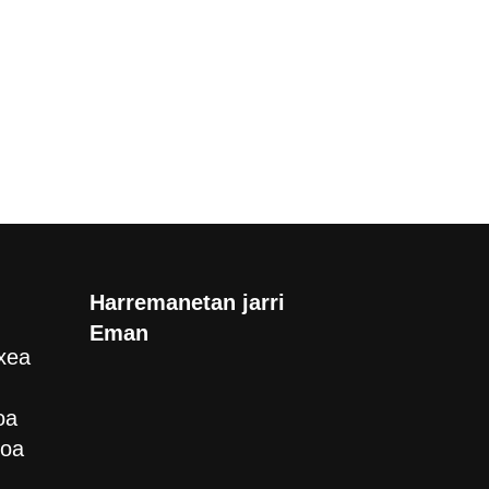
Harremanetan jarri
Eman
xea
oa
roa