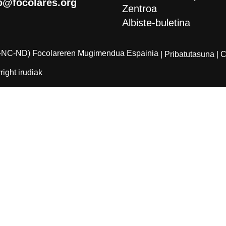
o@focolares.org
Zentroa
Albiste-buletina
-NC-ND) Focolareren Mugimendua Espainia
| Pribatutasuna
| 
ight irudiak