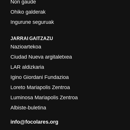
Non gaude
Ohiko galderak
Ingurune seguruak
JARRAI GAITZAZU
Nazioartekoa
Ciudad Nueva argitaletxea
LAR aldizkaria
Igino Giordani Fundazioa
Loreto Mariapolis Zentroa
Luminosa Mariapolis Zentroa
Albiste-buletina
info@focolares.org