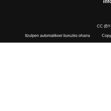
inf
CC (BY
Itzulpen automatikoei buruzko oharra
Copyr