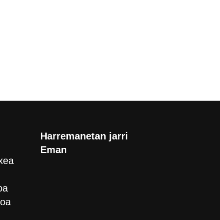
Harremanetan jarri
Eman
xea
oa
roa