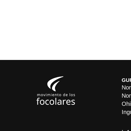
GU
Nor
Non
Ohi
Ing