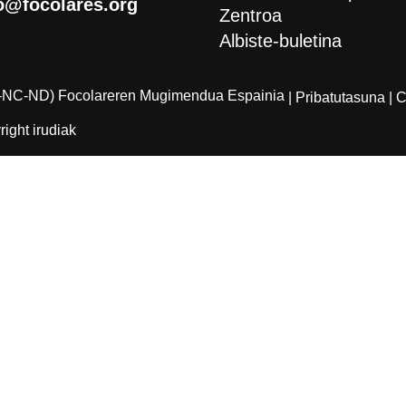
o@focolares.org
Zentroa
Albiste-buletina
-NC-ND) Focolareren Mugimendua Espainia
| Pribatutasuna
| 
ight irudiak