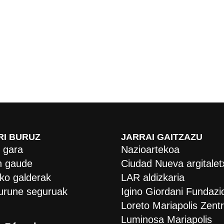
RI BURUZ
JARRAI GAITZAZU
 gara
Nazioartekoa
 gaude
Ciudad Nueva argitalet
ko galderak
LAR aldizkaria
urune seguruak
Igino Giordani Fundazi
Loreto Mariapolis Zent
Luminosa Mariapolis