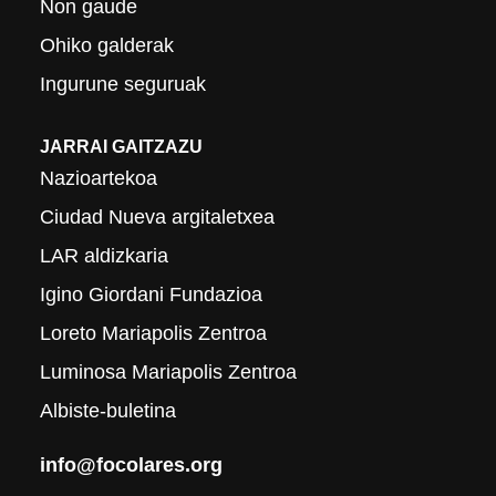
Non gaude
Ohiko galderak
Ingurune seguruak
JARRAI GAITZAZU
Nazioartekoa
Ciudad Nueva argitaletxea
LAR aldizkaria
Igino Giordani Fundazioa
Loreto Mariapolis Zentroa
Luminosa Mariapolis Zentroa
Albiste-buletina
info@focolares.org