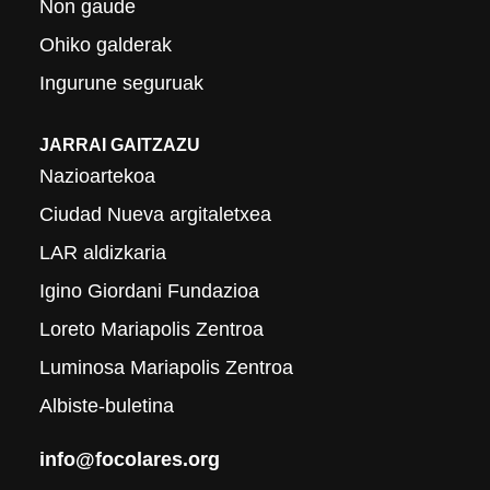
Non gaude
Ohiko galderak
Ingurune seguruak
JARRAI GAITZAZU
Nazioartekoa
Ciudad Nueva argitaletxea
LAR aldizkaria
Igino Giordani Fundazioa
Loreto Mariapolis Zentroa
Luminosa Mariapolis Zentroa
Albiste-buletina
info@focolares.org