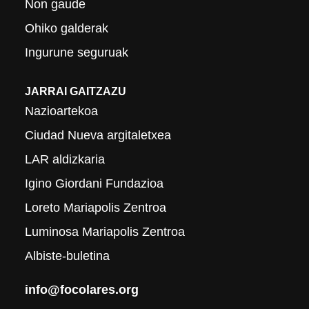
Non gaude
Ohiko galderak
Ingurune seguruak
JARRAI GAITZAZU
Nazioartekoa
Ciudad Nueva argitaletxea
LAR aldizkaria
Igino Giordani Fundazioa
Loreto Mariapolis Zentroa
Luminosa Mariapolis Zentroa
Albiste-buletina
info@focolares.org