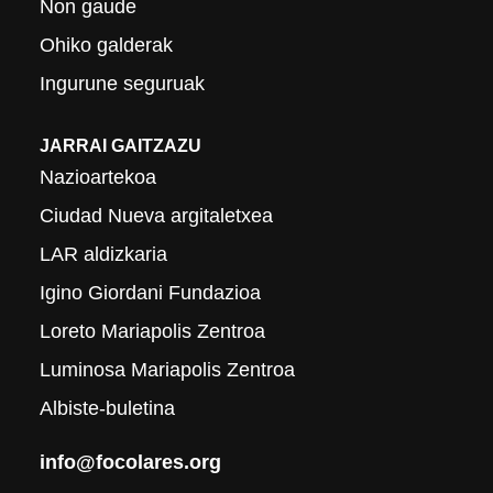
Non gaude
Ohiko galderak
Ingurune seguruak
JARRAI GAITZAZU
Nazioartekoa
Ciudad Nueva argitaletxea
LAR aldizkaria
Igino Giordani Fundazioa
Loreto Mariapolis Zentroa
Luminosa Mariapolis Zentroa
Albiste-buletina
info@focolares.org