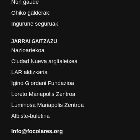
Non gaude
Ohiko galderak
Ingurune seguruak
JARRAI GAITZAZU
Nazioartekoa
Ciudad Nueva argitaletxea
LAR aldizkaria
Igino Giordani Fundazioa
Loreto Mariapolis Zentroa
Luminosa Mariapolis Zentroa
Albiste-buletina
info@focolares.org