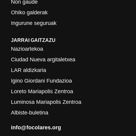
Non gaude
Ohiko galderak
Ingurune seguruak
JARRAI GAITZAZU
Nazioartekoa
Ciudad Nueva argitaletxea
LAR aldizkaria
Igino Giordani Fundazioa
Loreto Mariapolis Zentroa
Luminosa Mariapolis Zentroa
Albiste-buletina
info@focolares.org