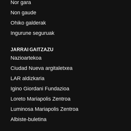
Nor gara
Non gaude
Ohiko galderak
Ingurune seguruak
JARRAI GAITZAZU
Nazioartekoa
Ciudad Nueva argitaletxea
LAR aldizkaria
Igino Giordani Fundazioa
Loreto Mariapolis Zentroa
Luminosa Mariapolis Zentroa
Albiste-buletina