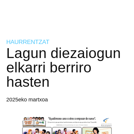
HAURRENTZAT
Lagun diezaiogun
elkarri berriro
hasten
2025eko martxoa