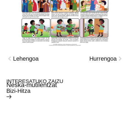
Lehengoa
Hurrengoa
INTERESATUKO ZAIZU
Neska-mutilentzat
Bizi-Hitza