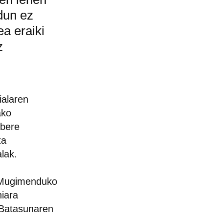
dun ez
ea eraiki
z
ialaren
ako
 bere
ta
alak.
n Mugimenduko
iara
 Batasunaren