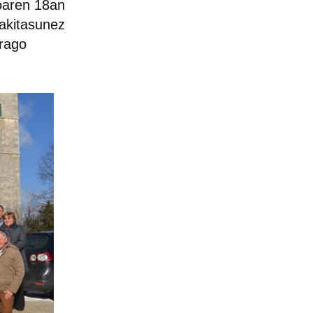
xoaren 18an
bakitasunez
arago