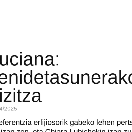
uciana:
enidetasunerak
izitza
4/2025
eferentzia erlijiosorik gabeko lehen per
 izan zen, eta Chiara Lubichekin izan z