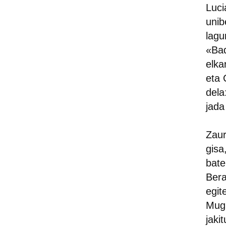
Luci
unib
lagu
«Bad
elka
eta 
dela
jada
Zaur
gisa
bate
Bera
egit
Mugi
jakit