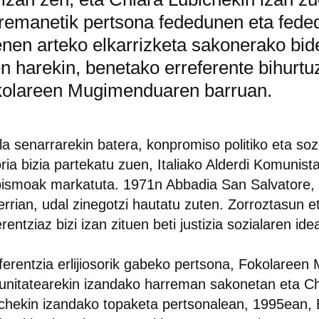
remanetik pertsona fededunen eta fede
enen arteko elkarrizketa sakonerako bid
n harekin, benetako erreferente bihurtu
olareen Mugimenduaren barruan.
la senarrarekin batera, konpromiso politiko eta soz
oria bizia partekatu zuen, Italiako Alderdi Komunist
bismoak markatuta. 1971n Abbadia San Salvatore,
terrian, udal zinegotzi hautatu zuten. Zorroztasun e
rentziaz bizi izan zituen beti justizia sozialaren ide
ferentzia erlijiosorik gabeko pertsona, Fokolaree
nitatearekin izandako harreman sakonetan eta Ch
chekin izandako topaketa pertsonalean, 1995ean,