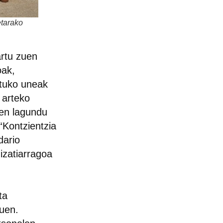
etarako
artu zuen
oak,
atuko uneak
 arteko
zen lagundu
“Kontzientzia
dario
izatiarragoa
ta
zuen.