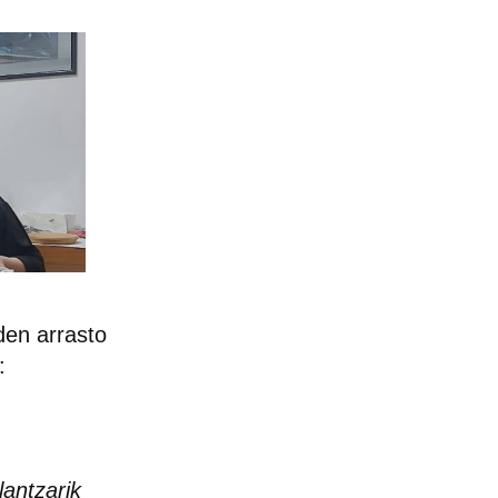
den arrasto
:
lantzarik