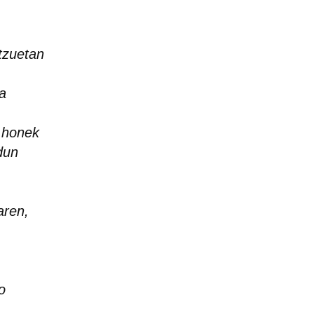
atzuetan
oa
n honek
dun
aren,
o
o