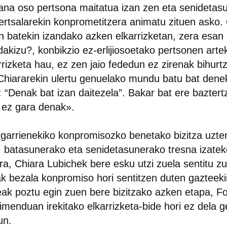
ana oso pertsona maitatua izan zen eta senidetas
ertsalarekin konprometitzera animatu zituen asko.
n batekin izandako azken elkarrizketan, zera esan 
akizu?, konbikzio ez-erlijiosoetako pertsonen arte
rrizketa hau, ez zen jaio fededun ez zirenak bihurtz
Chiararekin ulertu genuelako mundu batu bat denek
: “Denak bat izan daitezela”. Bakar bat ere bazter
 ez gara denak».
garrienekiko konpromisozko benetako bizitza uzte
, batasunerako eta senidetasunerako tresna izatek
ra, Chiara Lubichek bere esku utzi zuela sentitu z
k bezala konpromiso hori sentitzen duten gazteeki
eak poztu egin zuen bere bizitzako azken etapa, F
menduan irekitako elkarrizketa-bide hori ez dela g
un.