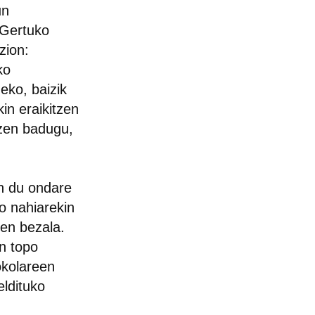
un
 Gertuko
zion:
ko
eko, baizik
in eraikitzen
tzen badugu,
n du ondare
o nahiarekin
uen bezala.
n topo
okolareen
eldituko