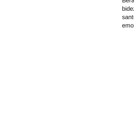
Bera
bide
sant
emoz