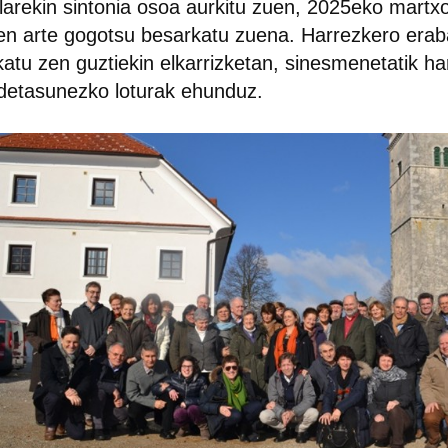
larekin sintonia osoa aurkitu zuen, 2025eko mart
zen arte gogotsu besarkatu zuena. Harrezkero era
ikatu zen guztiekin elkarrizketan, sinesmenetatik h
detasunezko loturak ehunduz.