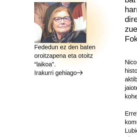
har
dir
zue
Fok
Fededun ez den baten
oroitzapena eta otoitz
Nico
“laikoa”.
hist
Irakurri gehiago
akti
jaio
kohe
Erre
komu
Lubi