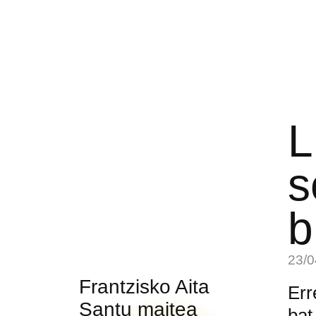
L
s
b
23/0
Frantzisko Aita
Err
Santu maitea
bat