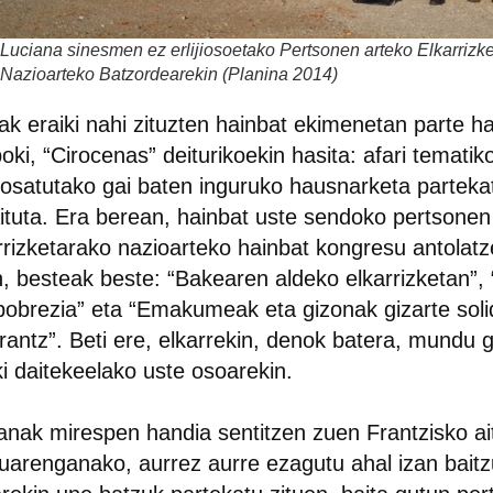
Luciana sinesmen ez erlijiosoetako Pertsonen arteko Elkarrizk
Nazioarteko Batzordearekin (Planina 2014)
ak eraiki nahi zituzten hainbat ekimenetan parte h
boki, “Cirocenas” deiturikoekin hasita: afari tematik
osatutako gai baten inguruko hausnarketa partek
aituta. Era berean, hainbat uste sendoko pertsonen
rrizketarako nazioarteko hainbat kongresu antolat
, besteak beste: “Bakearen aldeko elkarrizketan”, 
pobrezia” eta “Emakumeak eta gizonak gizarte soli
rantz”. Beti ere, elkarrekin, denok batera, mundu g
ki daitekeelako uste osoarekin.
anak mirespen handia sentitzen zuen Frantzisko ai
uarenganako, aurrez aurre ezagutu ahal izan bait