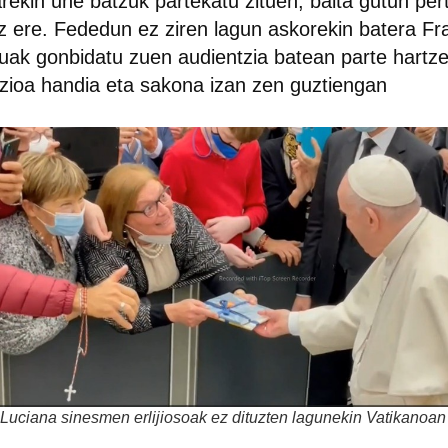
rekin une batzuk partekatu zituen, baita gutun per
z ere. Fededun ez ziren lagun askorekin batera Fra
uak gonbidatu zuen audientzia batean parte hartze
ioa handia eta sakona izan zen guztiengan
Luciana sinesmen erlijiosoak ez dituzten lagunekin Vatikanoan