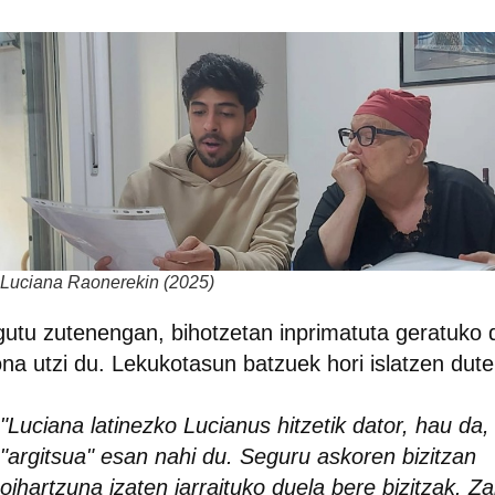
Luciana Raonerekin (2025)
utu zutenengan, bihotzetan inprimatuta geratuko 
na utzi du. Lekukotasun batzuek hori islatzen dute
"Luciana latinezko Lucianus hitzetik dator, hau da,
"argitsua" esan nahi du. Seguru askoren bizitzan
oihartzuna izaten jarraituko duela bere bizitzak. Za