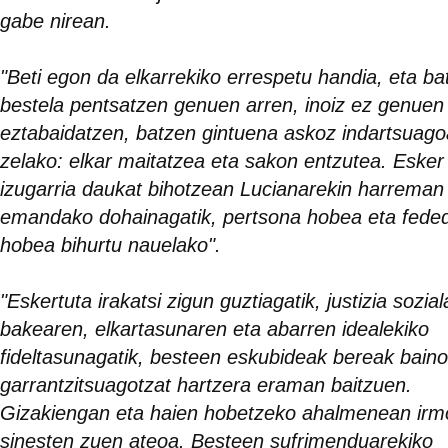
gabe nirean.
"Beti egon da elkarrekiko errespetu handia, eta b
bestela pentsatzen genuen arren, inoiz ez genuen
eztabaidatzen, batzen gintuena askoz indartsuag
zelako: elkar maitatzea eta sakon entzutea. Esker
izugarria daukat bihotzean Lucianarekin harrema
emandako dohainagatik, pertsona hobea eta fede
hobea bihurtu nauelako".
"Eskertuta irakatsi zigun guztiagatik, justizia sozial
bakearen, elkartasunaren eta abarren idealekiko
fideltasunagatik, besteen eskubideak bereak bain
garrantzitsuagotzat hartzera eraman baitzuen.
Gizakiengan eta haien hobetzeko ahalmenean irm
sinesten zuen ateoa. Besteen sufrimenduarekiko