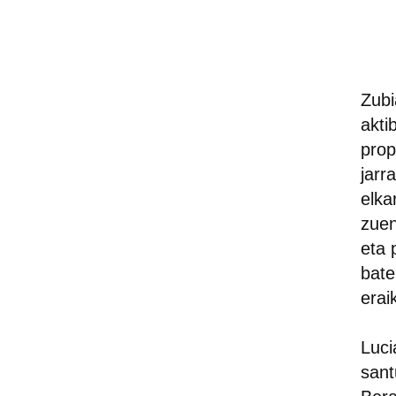
Zubi
akti
prop
jarr
elka
zuen
eta 
bate
erai
Luci
sant