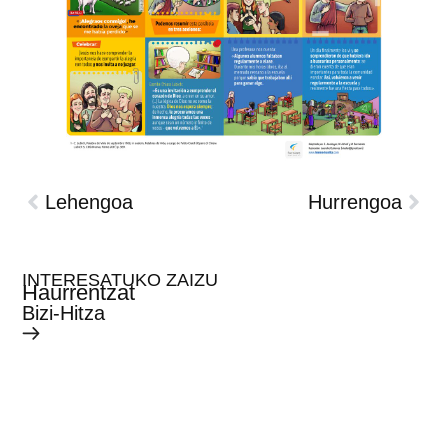
Lehengoa
Hurrengoa
INTERESATUKO ZAIZU
Haurrentzat
Bizi-Hitza