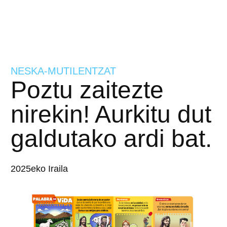
NESKA-MUTILENTZAT
Poztu zaitezte
nirekin! Aurkitu dut
galdutako ardi bat.
2025eko Iraila