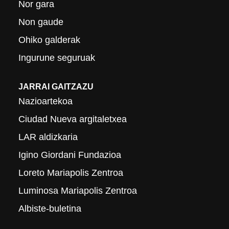
Nor gara
Non gaude
Ohiko galderak
Ingurune seguruak
JARRAI GAITZAZU
Nazioartekoa
Ciudad Nueva argitaletxea
LAR aldizkaria
Igino Giordani Fundazioa
Loreto Mariapolis Zentroa
Luminosa Mariapolis Zentroa
Albiste-buletina