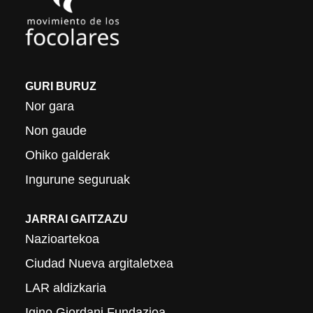
GURI BURUZ
Nor gara
Non gaude
Ohiko galderak
Ingurune seguruak
JARRAI GAITZAZU
Nazioartekoa
Ciudad Nueva argitaletxea
LAR aldizkaria
Igino Giordani Fundazioa