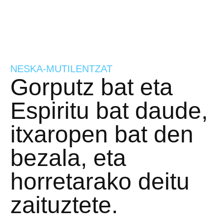
NESKA-MUTILENTZAT
Gorputz bat eta
Espiritu bat daude,
itxaropen bat den
bezala, eta
horretarako deitu
zaituztete.