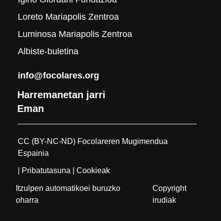
Loreto Mariapolis Zentroa
Luminosa Mariapolis Zentroa
Albiste-buletina
info@focolares.org
Harremanetan jarri
Eman
CC (BY-NC-ND) Focolareren Mugimendua
Espainia
| Pribatutasuna
| Cookieak
Itzulpen automatikoei buruzko
Copyright
oharra
irudiak