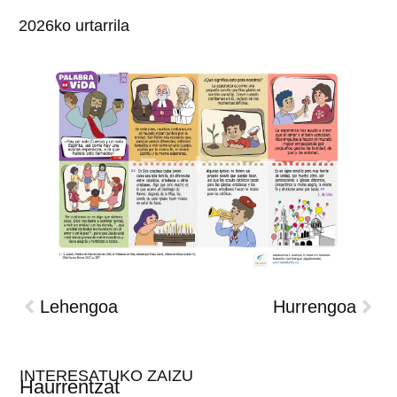
2026ko urtarrila
Lehengoa
Hurrengoa
INTERESATUKO ZAIZU
Haurrentzat