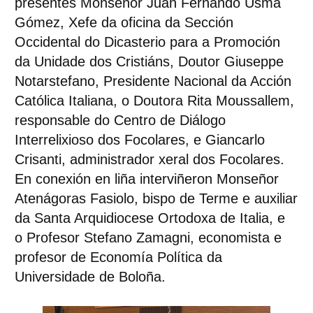
presentes
Monseñor Juan Fernando Usma
Gómez
, Xefe da oficina da Sección
Occidental do Dicasterio para a Promoción
da Unidade dos Cristiáns,
Doutor Giuseppe
Notarstefano
, Presidente Nacional da Acción
Católica Italiana, o
Doutora Rita Moussallem
,
responsable do Centro de Diálogo
Interrelixioso dos Focolares, e
Giancarlo
Crisanti
, administrador xeral dos Focolares.
En conexión en liña interviñeron
Monseñor
Atenágoras Fasiolo
, bispo de Terme e auxiliar
da Santa Arquidiocese Ortodoxa de Italia, e
o
Profesor Stefano Zamagni
, economista e
profesor de Economía Política da
Universidade de Boloña.