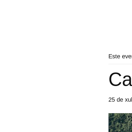
Este eve
Ca
25 de xul