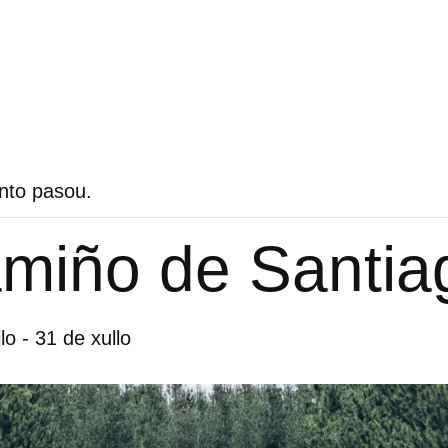
nto pasou.
miño de Santia
lo
-
31 de xullo