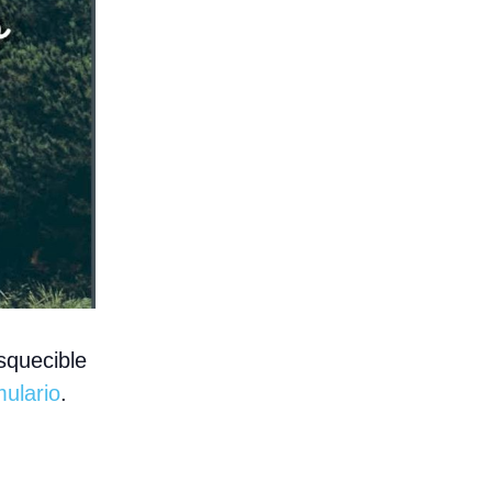
squecible
mulario
.