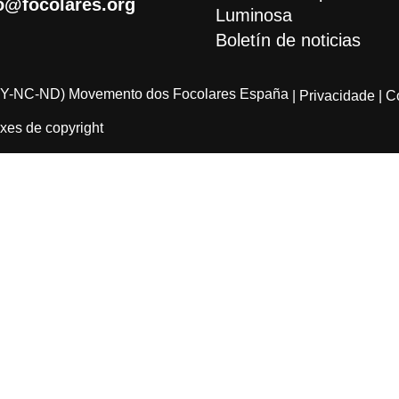
o@focolares.org
Luminosa
Boletín de noticias
Y-NC-ND) Movemento dos Focolares España
| Privacidade
| C
xes de copyright