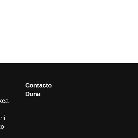
Contacto
Dona
xea
ni
to