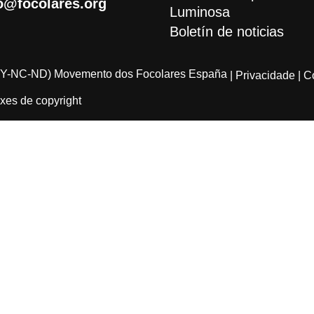
o@focolares.org
Luminosa
Boletín de noticias
Y-NC-ND) Movemento dos Focolares España
| Privacidade
| C
xes de copyright