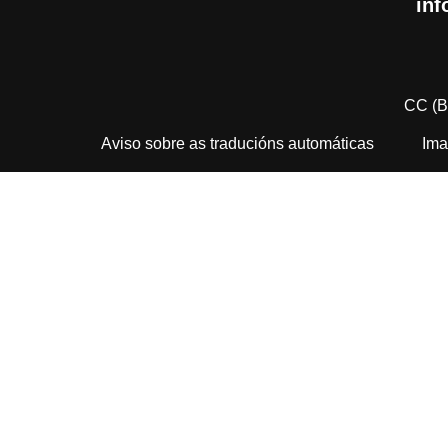
inf
CC (B
Aviso sobre as traducións automáticas
Ima