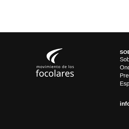
SO
Sob
On
Pre
Esp
inf