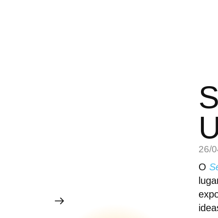
S
U
26/0
O
S
luga
expo
idea