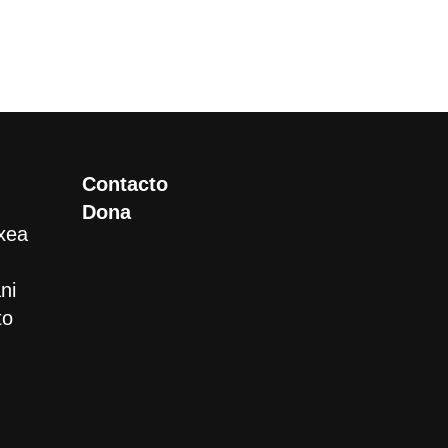
Contacto
Dona
xea
ni
to