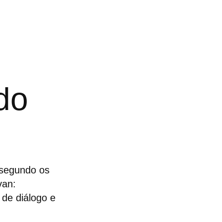
do
 segundo os
van:
 de diálogo e