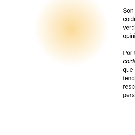
Son 
coid
verd
opin
Por 
coid
que 
tend
resp
pers