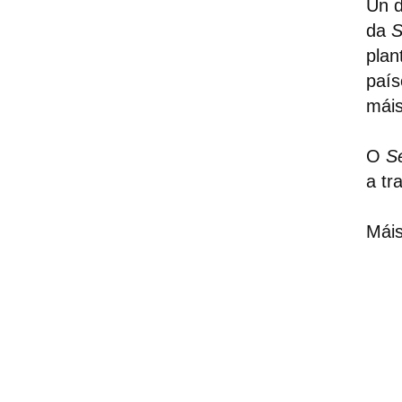
Un d
da
plan
país
máis
O
S
a tr
Máis