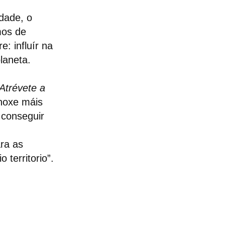
idade, o
mos de
: influír na
laneta.
Atrévete a
hoxe máis
 conseguir
ara as
 territorio”.