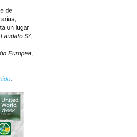
 e de
arias,
ta un lugar
a
Laudato Si'.
ón Europea
,
nido
.