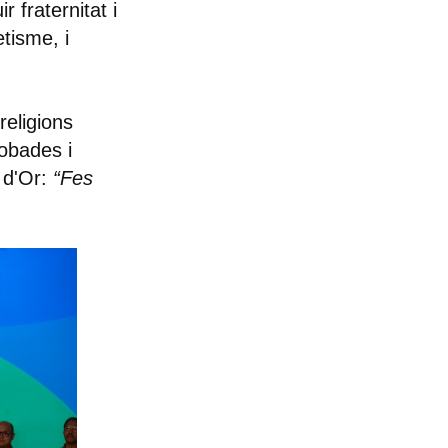
r fraternitat i
tisme, i
eligions
robades i
a d'Or:
“Fes