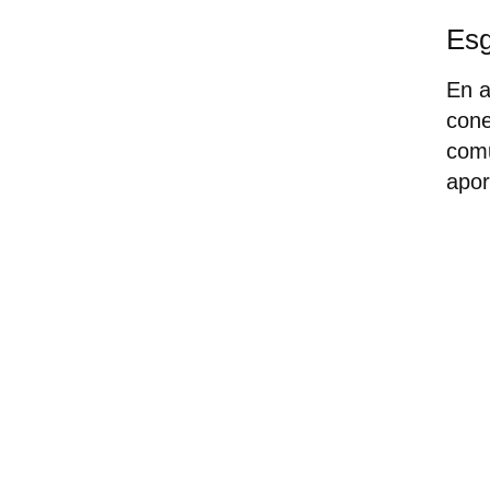
Esg
En a
cone
comu
apor