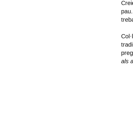
Crei
pau.
treb
Col·
trad
preg
als 