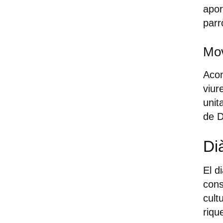
apor
parr
Mov
Acom
viur
unit
de 
Di
El d
cons
cult
riqu