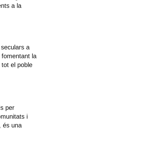
nts a la
 seculars a
, fomentant la
 tot el poble
ís per
omunitats i
, és una