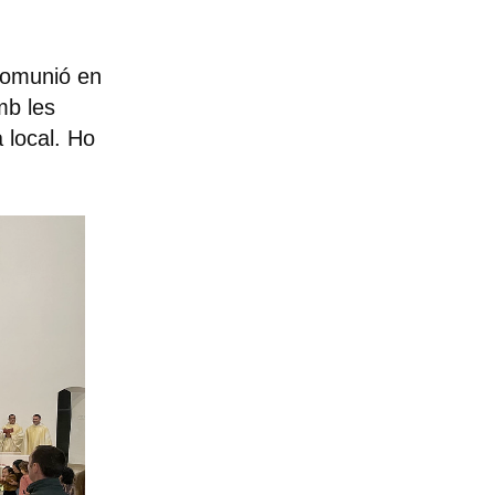
 comunió en
mb les
a local. Ho