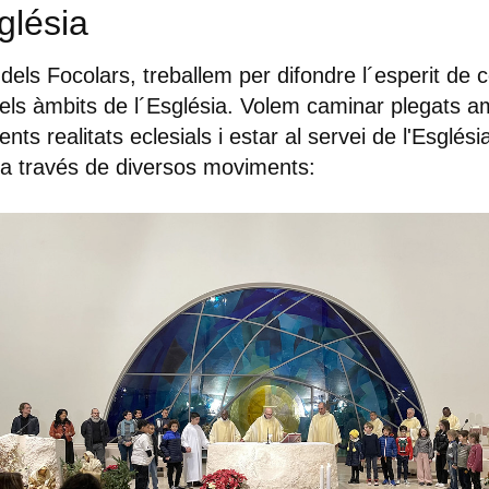
glésia
dels Focolars, treballem per difondre l´esperit de
 els àmbits de l´Església. Volem caminar plegats a
rents realitats eclesials i estar al servei de l'Esglési
a través de diversos moviments: