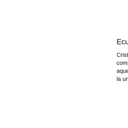
Ec
Cris
comp
aque
la u