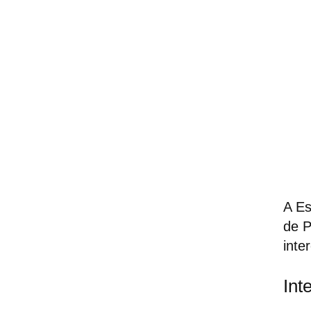
A Es
de P
inte
Int