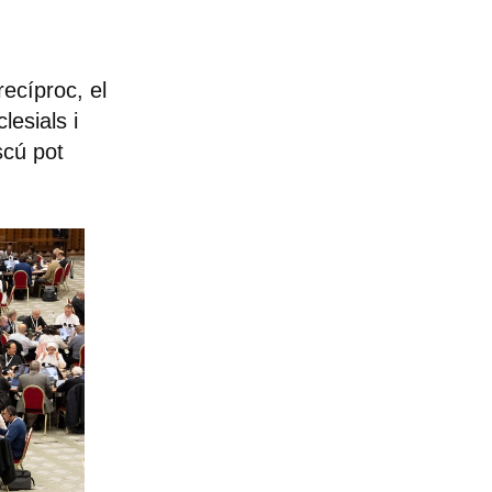
ecíproc, el
lesials i
scú pot