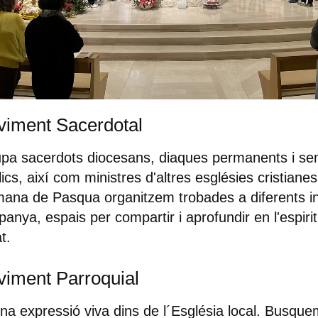
iment Sacerdotal
pa sacerdots diocesans, diaques permanents i se
lics, així com ministres d'altres esglésies cristiane
ana de Pasqua organitzem trobades a diferents i
panya, espais per compartir i aprofundir en l'espirit
t.
iment Parroquial
na expressió viva dins de l´Església local. Busquem