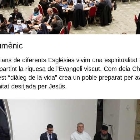
umènic
tians de diferents Esglésies vivim una espiritualita
artint la riquesa de l'Evangeli viscut. Com deia Ch
st “diàleg de la vida” crea un poble preparat per 
nitat desitjada per Jesús.