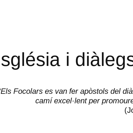
sglésia i diàleg
“Els Focolars es van fer apòstols del di
camí excel·lent per promoure 
(J