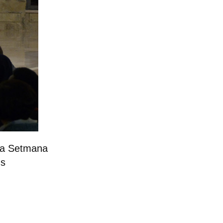
 la Setmana
ns