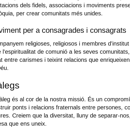
tacions dels fidels, associacions i moviments prese
òquia, per crear comunitats més unides.
iment per a consagrades i consagrats
panyem religioses, religiosos i membres d'institut
e l'espiritualitat de comunió a les seves comunitats
at entre carismes i teixint relacions que enriqueixen
Déu.
àlegs
iàleg és al cor de la nostra missió. És un comprom
truir ponts i relacions fraternals entre persones, c
ures. Creiem que la diversitat, lluny de separar-nos
esa que ens uneix.