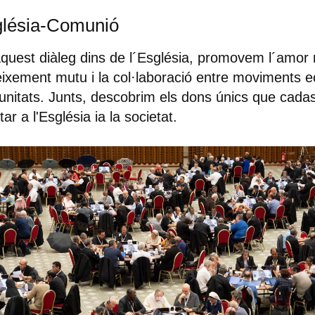
lésia-Comunió
quest diàleg dins de l´Església, promovem l´amor r
ixement mutu i la col·laboració entre moviments ec
nitats. Junts, descobrim els dons únics que cada
tar a l'Església ia la societat.