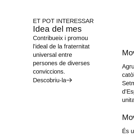
ET POT INTERESSAR
Idea del mes
Contribueix i promou
l'ideal de la fraternitat
Mov
universal entre
persones de diverses
Agru
conviccions.
catò
Descobriu-la
Setm
d'Es
unita
Mov
És u