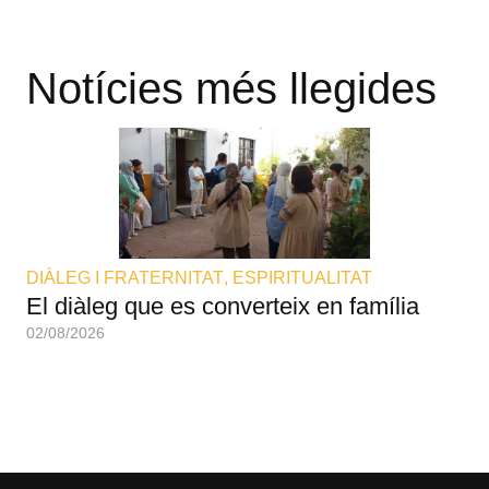
Notícies més llegides
DIÀLEG I FRATERNITAT
,
ESPIRITUALITAT
DI
El diàleg que es converteix en família
I 
02/08/2026
02/