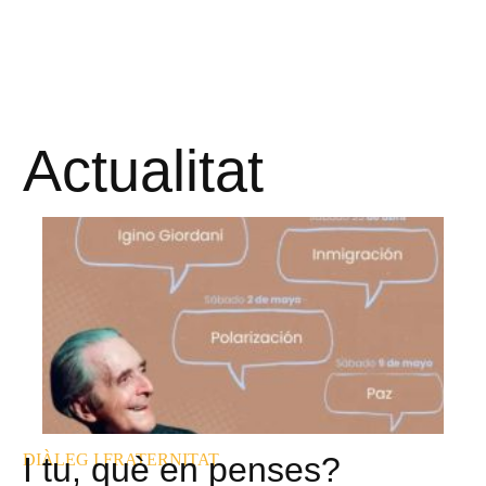
Actualitat
DIÀLEG I FRATERNITAT
I tu, què en penses?