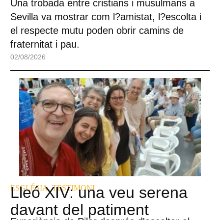
Una trobada entre cristians i musulmans a
Sevilla va mostrar com l?amistat, l?escolta i
el respecte mutu poden obrir camins de
fraternitat i pau.
02/08/2026
ESGLÉSIA
Lleó XIV: una veu serena
,
TESTIMONI
davant del patiment