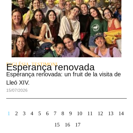
ESGLÉSIA
Esperança renovada
,
TESTIMONI
Esperança renovada: un fruit de la visita de
Lleó XIV.
15/07/2026
1
2
3
4
5
6
7
8
9
10
11
12
13
14
15
16
17