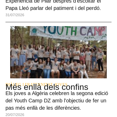
Experiència de Pilar després d'escoltar el
Papa Lleó parlar del patiment i del perdó.
31/07/2026
DIÀLEG I FRATERNITAT
Més enllà dels confins
,
JOVES
Els joves a Algèria celebren la segona edició
del Youth Camp DZ amb l'objectiu de fer un
pas més enllà de les diferències.
20/07/2026