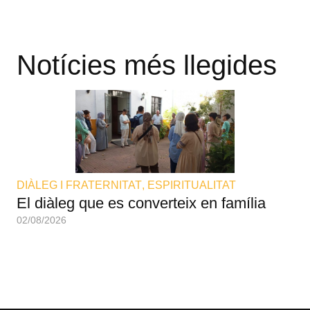
Notícies més llegides
DIÀLEG I FRATERNITAT
,
ESPIRITUALITAT
DI
El diàleg que es converteix en família
I 
02/08/2026
02/