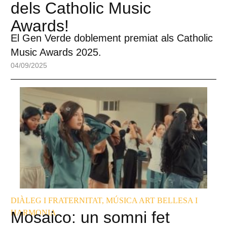
dels Catholic Music
Awards!
El Gen Verde doblement premiat als Catholic
Music Awards 2025.
04/09/2025
DIÀLEG I FRATERNITAT
,
MÚSICA ART BELLESA I
HARMONIA
Mosaico: un somni fet