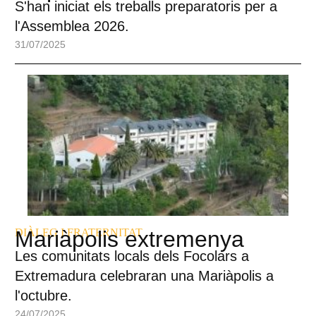
S'han iniciat els treballs preparatoris per a
l'Assemblea 2026.
31/07/2025
DIÀLEG I FRATERNITAT
Mariàpolis extremenya
Les comunitats locals dels Focolars a
Extremadura celebraran una Mariàpolis a
l'octubre.
24/07/2025