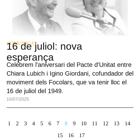
COMUNICAT
16 de juliol: nova
esperança
Celebrem l'aniversari del Pacte d'Unitat entre
Chiara Lubich i Igino Giordani, cofundador del
moviment dels Focolars, que va tenir lloc el
16 de juliol del 1949.
10/07/2025
1
2
3
4
5
6
7
8
9
10
11
12
13
14
15
16
17