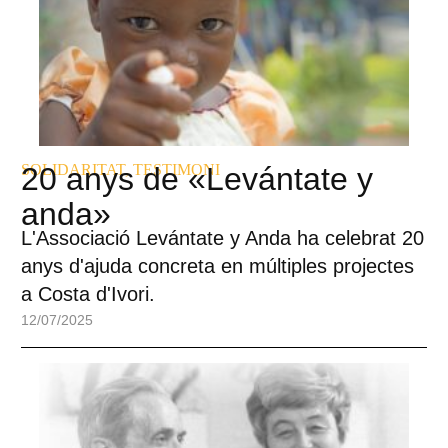
SOLIDARITAT
20 anys de «Levántate y
,
TESTIMONI
anda»
L'Associació Levántate y Anda ha celebrat 20
anys d'ajuda concreta en múltiples projectes
a Costa d'Ivori.
12/07/2025