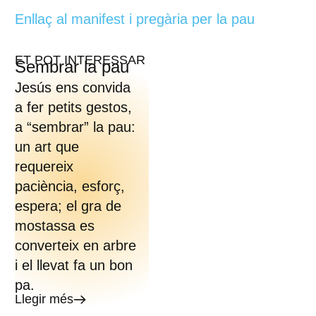
Enllaç al manifest i pregària per la pau
ET POT INTERESSAR
Sembrar la pau
Jesús ens convida
a fer petits gestos,
a “sembrar” la pau:
un art que
requereix
paciència, esforç,
espera; el gra de
mostassa es
converteix en arbre
i el llevat fa un bon
pa.
Llegir més