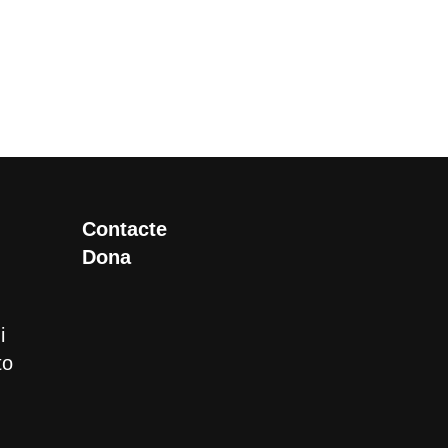
Contacte
Dona
i
to