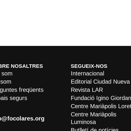
BRE NOSALTRES
SEGUEIX-NOS
 som
Internacional
 som
Editorial Ciudad Nueva
guntes freqüents
Revista LAR
ais segurs
Fundació Igino Giordan
Centre Mariàpolis Lore
Centre Mariàpolis
o@focolares.org
Luminosa
Butlletí de notícies