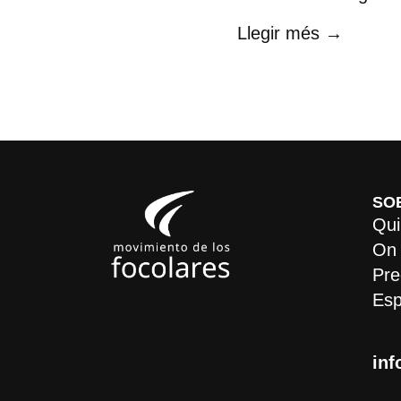
Llegir més →
SO
Qui
On
Pre
Esp
inf