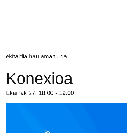
ekitaldia hau amaitu da.
Konexioa
Ekainak 27, 18:00
-
19:00