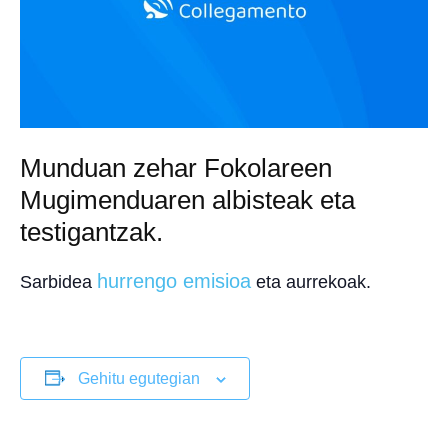
Munduan zehar Fokolareen
Mugimenduaren albisteak eta
testigantzak.
hurrengo emisioa
Sarbidea
eta aurrekoak.
Gehitu egutegian