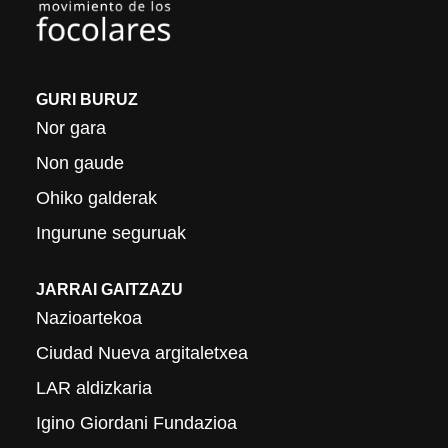
GURI BURUZ
Nor gara
Non gaude
Ohiko galderak
Ingurune seguruak
JARRAI GAITZAZU
Nazioartekoa
Ciudad Nueva argitaletxea
LAR aldizkaria
Igino Giordani Fundazioa