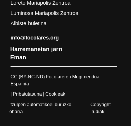
Loreto Mariapolis Zentroa
Luminosa Mariapolis Zentroa
Albiste-buletina
info@focolares.org
Harremanetan jarri
Eman
CC (BY-NC-ND) Focolareren Mugimendua
Espainia
| Pribatutasuna
| Cookieak
Itzulpen automatikoei buruzko
Copyright
oharra
irudiak