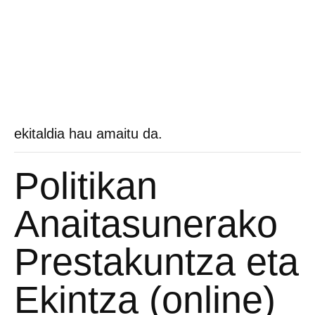
ekitaldia hau amaitu da.
Politikan
Anaitasunerako
Prestakuntza eta
Ekintza (online)