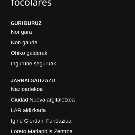
GURI BURUZ
Nor gara
Non gaude
Ohiko galderak
Ingurune seguruak
JARRAI GAITZAZU
Nazioartekoa
Ciudad Nueva argitaletxea
LAR aldizkaria
Igino Giordani Fundazioa
Loreto Mariapolis Zentroa