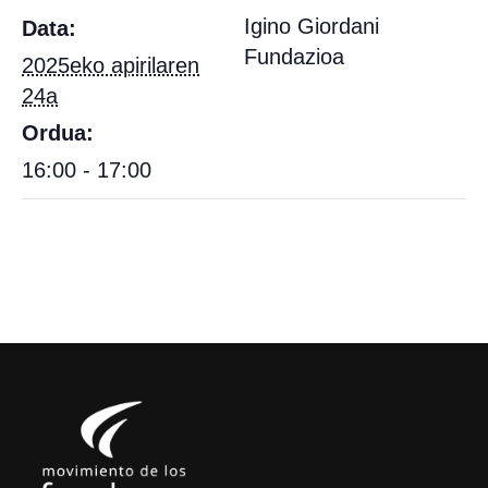
Igino Giordani
Data:
Fundazioa
2025eko apirilaren
24a
Ordua:
16:00 - 17:00