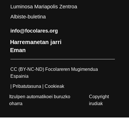
Luminosa Mariapolis Zentroa
Albiste-buletina
info@focolares.org
Harremanetan jarri
Eman
CC (BY-NC-ND) Focolareren Mugimendua
Espainia
| Pribatutasuna
| Cookieak
Itzulpen automatikoei buruzko
Copyright
oharra
irudiak