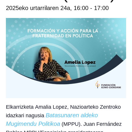
2025eko urtarrilaren 24a, 16:00
-
17:00
Elkarrizketa
Amalia Lopez
, Nazioarteko Zentroko
Batasunaren aldeko
idazkari nagusia
Mugimendu Politikoa
(MPPU). Juan Fernández