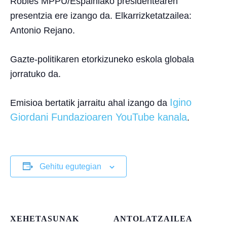
Robles MPPU/Espainiako presidentearen
presentzia ere izango da. Elkarrizketatzailea:
Antonio Rejano.
Gazte-politikaren etorkizuneko eskola globala
jorratuko da.
Igino
Emisioa bertatik jarraitu ahal izango da
Giordani Fundazioaren YouTube kanala
.
Gehitu egutegian
XEHETASUNAK
ANTOLATZAILEA