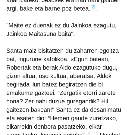
ahal izateko. Jesusek eraman nahi gaituen
[2]
argi, bake eta barne poz betea.
.
"Maite ez duenak ez du Jainkoa ezagutu,
Jainkoa Maitasuna baita"
.
Santa maiz bisitatzen du zaharren egoitza
bat, ingurune katolikoa. «Egun batean,
Robertak eta berak Aldo ezagutuko dugu,
gizon altua, oso kultua, aberatsa. Aldok
begirada ilun batez begiratzen die bi
emakume gazteei: "Zergatik etorri zarete
hona? Zer nahi duzue guregandik? Hil
gaitezen bakean!" Santa ez da desanimatu
eta esaten dio: “Hemen gaude zuretzako,
elkarrekin denbora pasatzeko, elkar