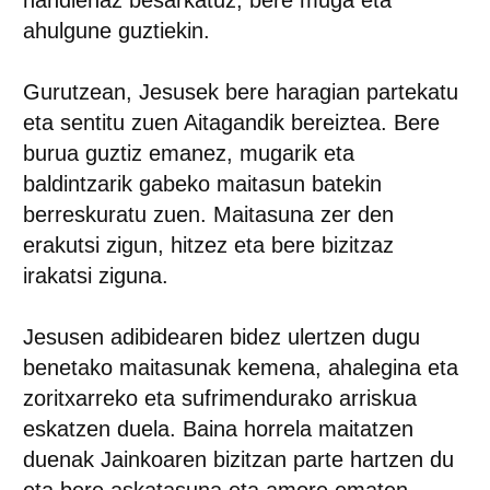
handienaz besarkatuz, bere muga eta
ahulgune guztiekin.
Gurutzean, Jesusek bere haragian partekatu
eta sentitu zuen Aitagandik bereiztea. Bere
burua guztiz emanez, mugarik eta
baldintzarik gabeko maitasun batekin
berreskuratu zuen. Maitasuna zer den
erakutsi zigun, hitzez eta bere bizitzaz
irakatsi ziguna.
Jesusen adibidearen bidez ulertzen dugu
benetako maitasunak kemena, ahalegina eta
zoritxarreko eta sufrimendurako arriskua
eskatzen duela. Baina horrela maitatzen
duenak Jainkoaren bizitzan parte hartzen du