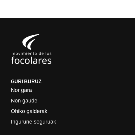
GURI BURUZ
Nor gara
Non gaude
Ohiko galderak
Ingurune seguruak