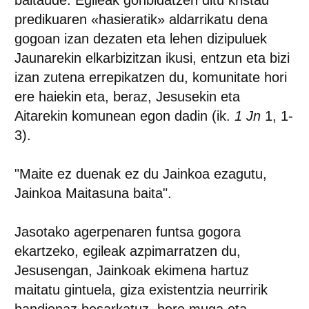
baitaude. Egileak gonbidatzen ditu kristau
predikuaren «hasieratik» aldarrikatu dena
gogoan izan dezaten eta lehen dizipuluek
Jaunarekin elkarbizitzan ikusi, entzun eta bizi
izan zutena errepikatzen du, komunitate hori
ere haiekin eta, beraz, Jesusekin eta
Aitarekin komunean egon dadin (ik.
1 Jn
1, 1-
3).
"Maite ez duenak ez du Jainkoa ezagutu,
Jainkoa Maitasuna baita"
.
Jasotako agerpenaren funtsa gogora
ekartzeko, egileak azpimarratzen du,
Jesusengan, Jainkoak ekimena hartuz
maitatu gintuela, giza existentzia neurririk