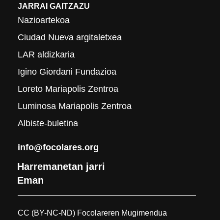
JARRAI GAITZAZU
Nazioartekoa
Ciudad Nueva argitaletxea
LAR aldizkaria
Igino Giordani Fundazioa
Loreto Mariapolis Zentroa
Luminosa Mariapolis Zentroa
Albiste-buletina
info@focolares.org
Harremanetan jarri
Eman
CC (BY-NC-ND) Focolareren Mugimendua