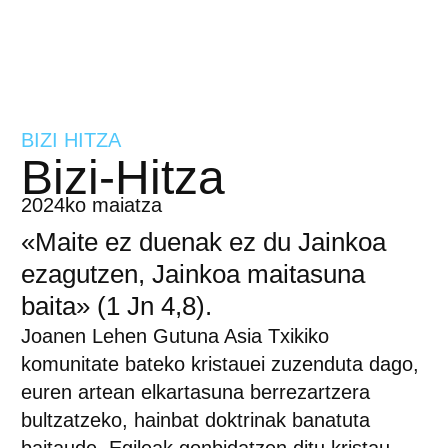
BIZI HITZA
Bizi-Hitza
2024ko maiatza
«Maite ez duenak ez du Jainkoa
ezagutzen, Jainkoa maitasuna
baita» (1 Jn 4,8).
Joanen Lehen Gutuna Asia Txikiko
komunitate bateko kristauei zuzenduta dago,
euren artean elkartasuna berrezartzera
bultzatzeko, hainbat doktrinak banatuta