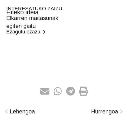
INTERESATUKO ZAIZU
Hileko ideia
Elkarren maitasunak
egiten gaitu
Ezagutu ezazu
Lehengoa
Hurrengoa