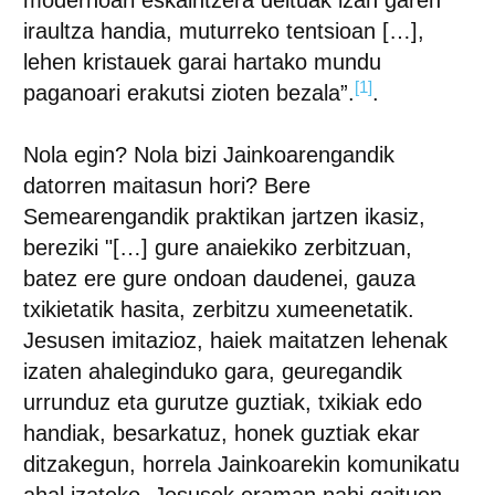
modernoari eskaintzera deituak izan garen
iraultza handia, muturreko tentsioan […],
lehen kristauek garai hartako mundu
[1]
paganoari erakutsi zioten bezala”.
.
Nola egin? Nola bizi Jainkoarengandik
datorren maitasun hori? Bere
Semearengandik praktikan jartzen ikasiz,
bereziki "[…] gure anaiekiko zerbitzuan,
batez ere gure ondoan daudenei, gauza
txikietatik hasita, zerbitzu xumeenetatik.
Jesusen imitazioz, haiek maitatzen lehenak
izaten ahaleginduko gara, geuregandik
urrunduz eta gurutze guztiak, txikiak edo
handiak, besarkatuz, honek guztiak ekar
ditzakegun, horrela Jainkoarekin komunikatu