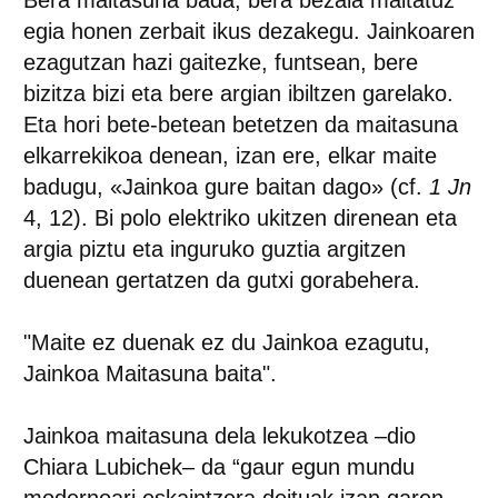
Bera maitasuna bada, bera bezala maitatuz
egia honen zerbait ikus dezakegu. Jainkoaren
ezagutzan hazi gaitezke, funtsean, bere
bizitza bizi eta bere argian ibiltzen garelako.
Eta hori bete-betean betetzen da maitasuna
elkarrekikoa denean, izan ere, elkar maite
badugu, «Jainkoa gure baitan dago» (cf.
1 Jn
4, 12). Bi polo elektriko ukitzen direnean eta
argia piztu eta inguruko guztia argitzen
duenean gertatzen da gutxi gorabehera.
"Maite ez duenak ez du Jainkoa ezagutu,
Jainkoa Maitasuna baita"
.
Jainkoa maitasuna dela lekukotzea –dio
Chiara Lubichek– da “gaur egun mundu