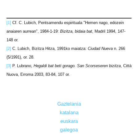
[1]
Cf. C. Lubich, Pentsamendu espirituala "Hemen nago, edozein
anaiaren aurrean", 1984-1-19:
Bizitza, bidaia bat
, Madril 1994, 147-
148 or.
[2]
C. Lubich, Bizitza Hitza, 1991ko maiatza:
Ciudad Nueva
n. 266
(5/1991), or. 28.
[3]
P. Lubrano,
Hegaldi bat beti gorago. San Scorseseren bizitza
, Città
Nuova, Erroma 2003, 83-84, 107 or.
Gaztelania
katalana
euskara
galegoa