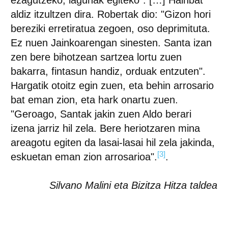
ezagutzeko, lagunak egiteko”. […] Hainbat
aldiz itzultzen dira. Robertak dio: "Gizon hori
bereziki erretiratua zegoen, oso deprimituta.
Ez nuen Jainkoarengan sinesten. Santa izan
zen bere bihotzean sartzea lortu zuen
bakarra, fintasun handiz, orduak entzuten".
Hargatik otoitz egin zuen, eta behin arrosario
bat eman zion, eta hark onartu zuen.
"Geroago, Santak jakin zuen Aldo berari
izena jarriz hil zela. Bere heriotzaren mina
areagotu egiten da lasai-lasai hil zela jakinda,
[3]
eskuetan eman zion arrosarioa".
.
Silvano Malini eta Bizitza Hitza taldea