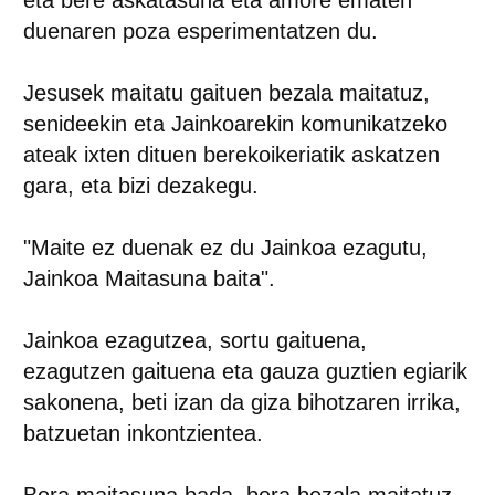
eta bere askatasuna eta amore ematen
duenaren poza esperimentatzen du.
Jesusek maitatu gaituen bezala maitatuz,
senideekin eta Jainkoarekin komunikatzeko
ateak ixten dituen berekoikeriatik askatzen
gara, eta bizi dezakegu.
"Maite ez duenak ez du Jainkoa ezagutu,
Jainkoa Maitasuna baita"
.
Jainkoa ezagutzea, sortu gaituena,
ezagutzen gaituena eta gauza guztien egiarik
sakonena, beti izan da giza bihotzaren irrika,
batzuetan inkontzientea.