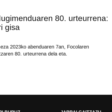
Mugimenduaren 80. urteurrena:
i gisa
eza 2023ko abenduaren 7an, Focolaren
zaren 80. urteurrena dela eta.
RI BURUZ
JARRAI GAITZAZU