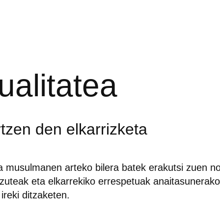
tualitatea
rtzen den elkarrizketa
ta musulmanen arteko bilera batek erakutsi zuen no
zuteak eta elkarrekiko errespetuak anaitasunerako
ireki ditzaketen.