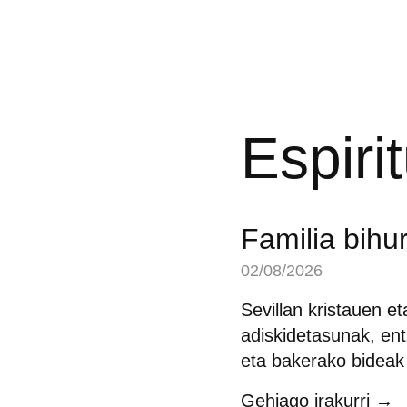
Espiri
Familia bihu
02/08/2026
Sevillan kristauen e
adiskidetasunak, ent
eta bakerako bideak 
Gehiago irakurri →