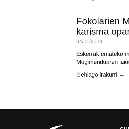
Fokolarien 
karisma opar
04/01/2024
Eskerrak emateko m
Mugimenduaren jaiot
Gehiago irakurri →
GU