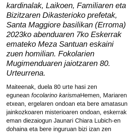
kardinalak, Laikoen, Familiaren eta
Bizitzaren Dikasterioko prefetak,
Santa Maggiore basilikan (Erroma)
2023ko abenduaren 7ko Eskerrak
emateko Meza Santuan eskaini
zuen homilian. Fokolarien
Mugimenduaren jaiotzaren 80.
Urteurrena.
Maiteenak, duela 80 urte hasi zen
egunean
focolarino karisma
Hemen, Mariaren
etxean, ergelaren ondoan eta bere amatasun
jainkozkoaren misterioaren ondoan, eskerrak
eman diezaiogun Jaunari Chiara Lubich-en
dohaina eta bere inguruan bizi izan zen