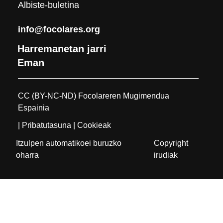
Albiste-buletina
info@focolares.org
Harremanetan jarri
Eman
CC (BY-NC-ND) Focolareren Mugimendua
Espainia
| Pribatutasuna
| Cookieak
Itzulpen automatikoei buruzko
Copyright
oharra
irudiak