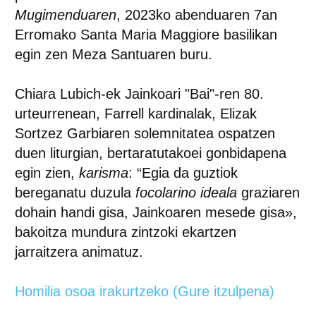
Mugimenduaren
, 2023ko abenduaren 7an
Erromako Santa Maria Maggiore basilikan
egin zen Meza Santuaren buru.
Chiara Lubich-ek Jainkoari "Bai"-ren 80.
urteurrenean, Farrell kardinalak, Elizak
Sortzez Garbiaren solemnitatea ospatzen
duen liturgian, bertaratutakoei gonbidapena
egin zien,
karisma
: “Egia da guztiok
bereganatu duzula
focolarino ideala
graziaren
dohain handi gisa, Jainkoaren mesede gisa»,
bakoitza mundura zintzoki ekartzen
jarraitzera animatuz.
Homilia osoa irakurtzeko (Gure itzulpena)