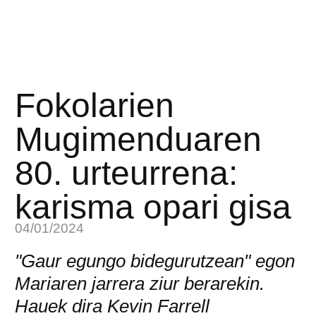
Fokolarien
Mugimenduaren
80. urteurrena:
karisma opari gisa
04/01/2024
"Gaur egungo bidegurutzean" egon
Mariaren jarrera ziur berarekin.
Hauek dira Kevin Farrell