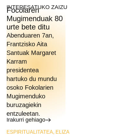
INTERESATUKO ZAIZU
Focolaren
Mugimenduak 80
urte bete ditu
Abenduaren 7an,
Frantzisko Aita
Santuak Margaret
Karram
presidentea
hartuko du mundu
osoko Fokolarien
Mugimenduko
buruzagiekin
entzuleetan.
Irakurri gehiago
ESPIRITUALITATEA
,
ELIZA