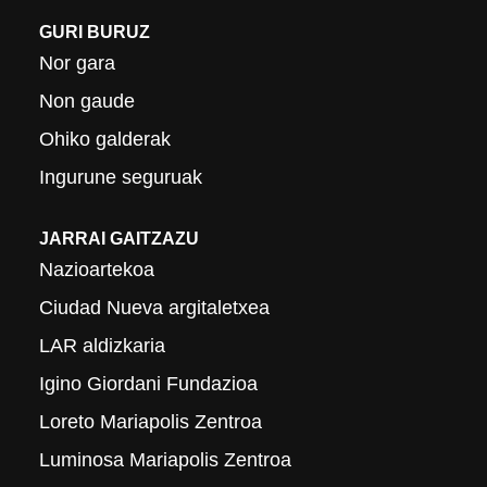
GURI BURUZ
Nor gara
Non gaude
Ohiko galderak
Ingurune seguruak
JARRAI GAITZAZU
Nazioartekoa
Ciudad Nueva argitaletxea
LAR aldizkaria
Igino Giordani Fundazioa
Loreto Mariapolis Zentroa
Luminosa Mariapolis Zentroa