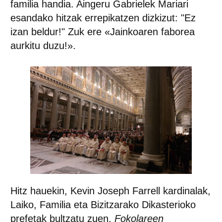
familia handia. Aingeru Gabrielek Mariari
esandako hitzak errepikatzen dizkizut: "Ez
izan beldur!" Zuk ere «Jainkoaren faborea
aurkitu duzu!».
Hitz hauekin, Kevin Joseph Farrell kardinalak,
Laiko, Familia eta Bizitzarako Dikasterioko
prefetak bultzatu zuen.
Fokolareen