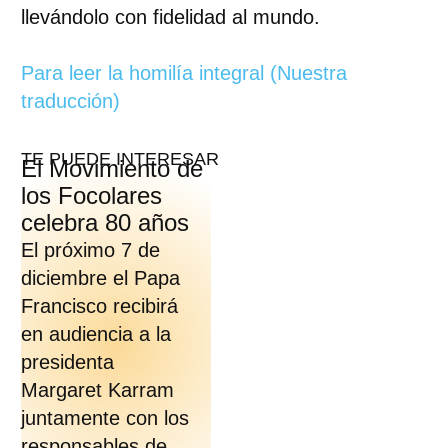
llevándolo con fidelidad al mundo.
Para leer la homilía integral (Nuestra
traducción)
TE PUEDE INTERESAR
El Movimiento de
los Focolares
celebra 80 años
El próximo 7 de
diciembre el Papa
Francisco recibirá
en audiencia a la
presidenta
Margaret Karram
juntamente con los
responsables de