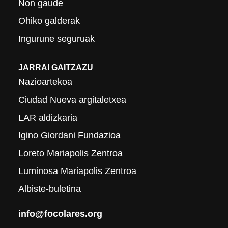
Non gaude
Ohiko galderak
Ingurune seguruak
JARRAI GAITZAZU
Nazioartekoa
Ciudad Nueva argitaletxea
LAR aldizkaria
Igino Giordani Fundazioa
Loreto Mariapolis Zentroa
Luminosa Mariapolis Zentroa
Albiste-buletina
info@focolares.org