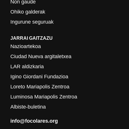
Non gaude
Ohiko galderak
Ingurune seguruak
JARRAI GAITZAZU
Nazioartekoa
Ciudad Nueva argitaletxea
LAR aldizkaria
Igino Giordani Fundazioa
Loreto Mariapolis Zentroa
Luminosa Mariapolis Zentroa
Albiste-buletina
info@focolares.org