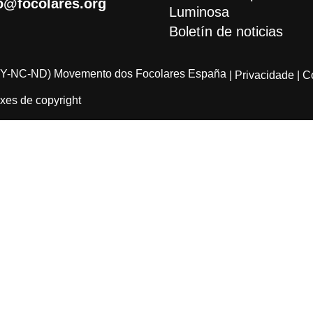
o@focolares.org
Luminosa
Boletín de noticias
Y-NC-ND) Movemento dos Focolares España
| Privacidade
| C
xes de copyright