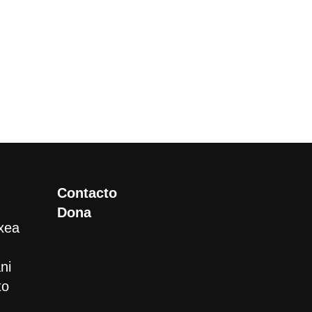
Contacto
Dona
xea
ni
to