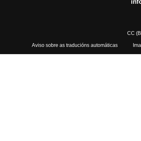
inf
CC (B
Aviso sobre as traducións automáticas
Ima