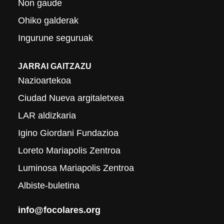
Non gaude
Ohiko galderak
Ingurune seguruak
JARRAI GAITZAZU
Nazioartekoa
Ciudad Nueva argitaletxea
LAR aldizkaria
Igino Giordani Fundazioa
Loreto Mariapolis Zentroa
Luminosa Mariapolis Zentroa
Albiste-buletina
info@focolares.org