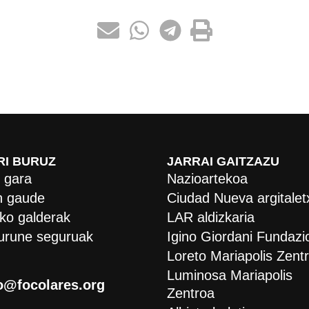
RI BURUZ
JARRAI GAITZAZU
 gara
Nazioartekoa
 gaude
Ciudad Nueva argitalet
ko galderak
LAR aldizkaria
urune seguruak
Igino Giordani Fundazi
Loreto Mariapolis Zent
Luminosa Mariapolis
o@focolares.org
Zentroa