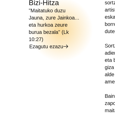
Bizi-Hitza
sort
arti
"Maitatuko duzu
eska
Jauna, zure Jainkoa...
borr
eta hurkoa zeure
dute
burua bezala" (Lk
10:27)
Sort
Ezagutu ezazu
adie
eta 
giza
alde
ames
Bain
zapo
mait