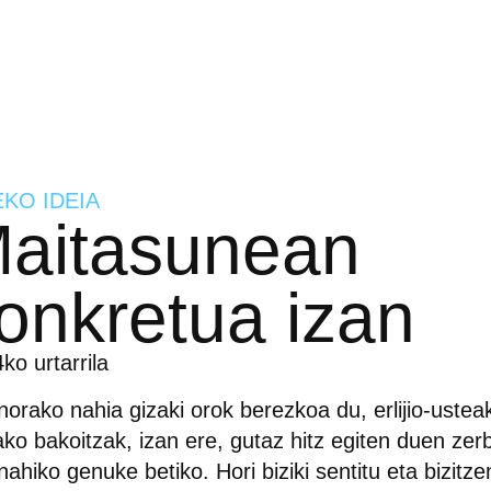
EKO IDEIA
aitasunean
onkretua izan
ko urtarrila
norako nahia gizaki orok berezkoa du, erlijio-usteak
ko bakoitzak, izan ere, gutaz hitz egiten duen zer
 nahiko genuke betiko. Hori biziki sentitu eta bizitz