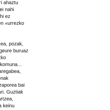
ri ahaztu
ei nahi
hi ez
oen «urrezko
zea, pozak,
 geure buruaz
zko
a komuna...
aregabea,
enak
 zaporea bai
ri. Guztiak
rtzea,
a keinu