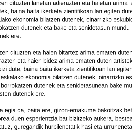
zen dituzten lanetan adierazten eta haietan arima 
stek, baina baita ikerketa zientifikoan lan egiten du
lako ekonomia bilatzen dutenek, oinarrizko eskubi
okatzen dutenek eta bake eta senidetasun mundu
nek ere.
zen dituzten eta haien bitartez arima ematen dute
razten eta haien bidez arima ematen duten artistek 
bizi dute, baina baita ikerketa zientifikoan lan egit
 eskalako ekonomia bilatzen dutenek, oinarrizko e
 borrokatzen dutenek eta senidetasunean bake m
ten dutenek ere.
a egia da, baita ere, gizon-emakume bakoitzak be
rea duen esperientzia bat bizitzeko aukera, beste
atuz, guregandik hurbilenetatik hasi eta urrunenetat