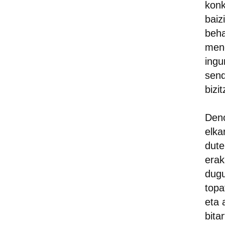
konk
baiz
beha
mend
ingu
send
bizi
Deno
elka
dute
erak
dugu
topa
eta 
bita