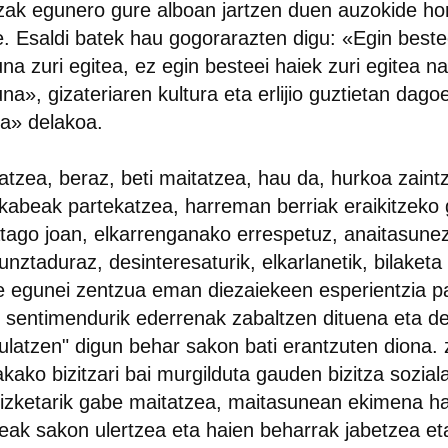
tzak egunero gure alboan jartzen duen auzokide ho
. Esaldi batek hau gogorarazten digu: «Egin beste
na zuri egitea, ez egin besteei haiek zuri egitea na
na», gizateriaren kultura eta erlijio guztietan dag
a» delakoa.
atzea, beraz, beti maitatzea, hau da, hurkoa zaint
kabeak partekatzea, harreman berriak eraikitzeko
tago joan, elkarrenganako errespetuz, anaitasune
nztaduraz, desinteresaturik, elkarlanetik, bilaket
 egunei zentzua eman diezaiekeen esperientzia p
 sentimendurik ederrenak zabaltzen dituena eta d
kulatzen" digun behar sakon bati erantzuten diona.
kako bizitzari bai murgilduta gauden bizitza soziala
izketarik gabe maitatzea, maitasunean ekimena ha
eak sakon ulertzea eta haien beharrak jabetzea et