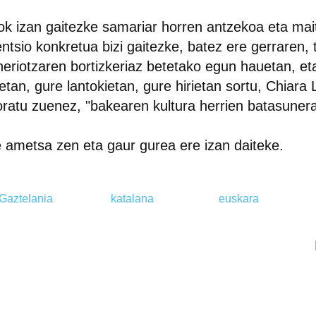
k izan gaitezke samariar horren antzekoa eta ma
ntsio konkretua bizi gaitezke, batez ere gerraren, 
heriotzaren bortizkeriaz betetako egun hauetan, et
etan, gure lantokietan, gure hirietan sortu, Chiara
ratu zuenez, "bakearen kultura herrien batasuner
 ametsa zen eta gaur gurea ere izan daiteke.
Gaztelania
katalana
euskara