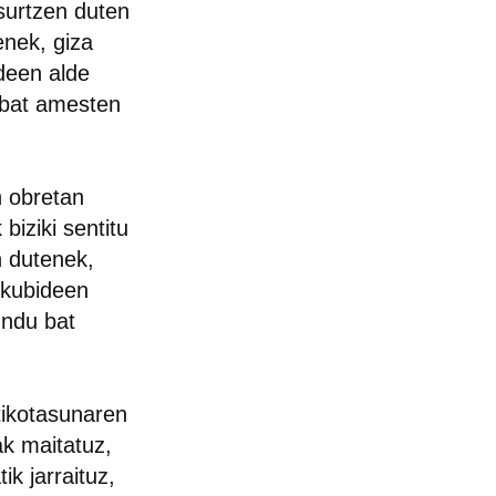
isurtzen duten
tenek, giza
deen alde
 bat amesten
n obretan
biziki sentitu
en dutenek,
skubideen
undu bat
tikotasunaren
ak maitatuz,
ik jarraituz,