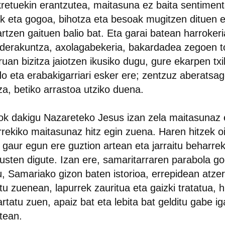
retuekin erantzutea, maitasuna ez baita sentimen
ik eta gogoa, bihotza eta besoak mugitzen dituen e
rtzen gaituen balio bat. Eta garai batean harrokeri
erakuntza, axolagabekeria, bakardadea zegoen to
ruan bizitza jaiotzen ikusiko dugu, gure ekarpen txi
o eta erabakigarriari esker ere; zentzuz aberatsa
tza, betiko arrastoa utziko duena.
k dakigu Nazareteko Jesus izan zela maitasunaz 
rrekiko maitasunaz hitz egin zuena. Haren hitzek o
 gaur egun ere guztion artean eta jarraitu beharre
usten digute. Izan ere, samaritarraren parabola g
, Samariako gizon baten istorioa, errepidean atzerr
tu zuenean, lapurrek zauritua eta gaizki tratatua, h
artatu zuen, apaiz bat eta lebita bat gelditu gabe ig
rtean.