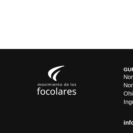
GU
Nor
Non
Ohi
Ing
inf