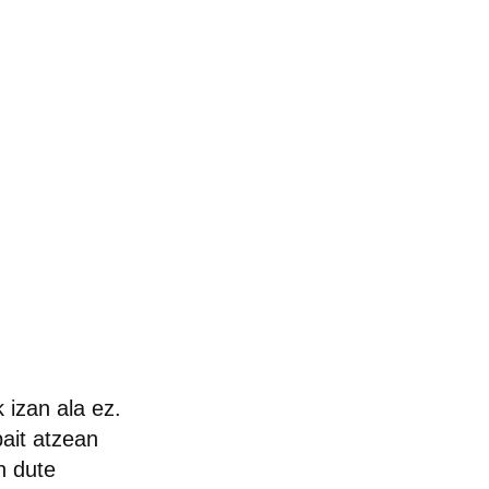
 izan ala ez.
bait atzean
en dute