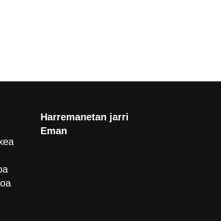
Harremanetan jarri
Eman
xea
oa
roa