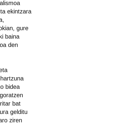
talismoa
ta ekintzara
a,
kian, gure
ki baina
goa den
eta
ihartzuna
ko bidea
ogoratzen
itar bat
ura gelditu
aro ziren