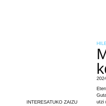
HIL
M
k
2024
Eter
Guta
utzi
INTERESATUKO ZAIZU