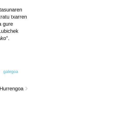
itasunaren
tratu txarren
a gure
 Lubichek
ako".
galegoa
Hurrengoa