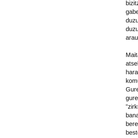
bizi
gabe
duzu
duzu
arau
Mait
atse
hara
komu
Gure
gure
"zir
bana
bere
best