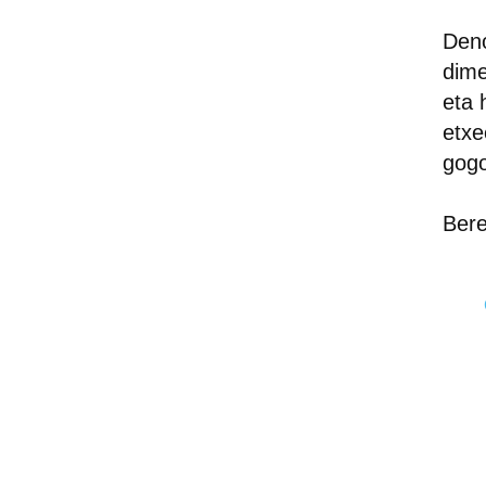
Deno
dime
eta 
etxe
gogo
Bere