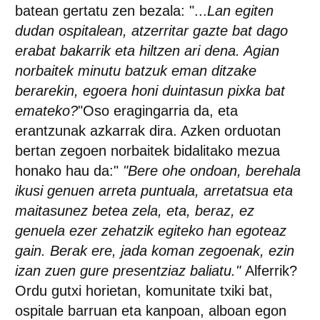
batean gertatu zen bezala: "...
Lan egiten
dudan ospitalean, atzerritar gazte bat dago
erabat bakarrik eta hiltzen ari dena. Agian
norbaitek minutu batzuk eman ditzake
berarekin, egoera honi duintasun pixka bat
emateko?
"Oso eragingarria da, eta
erantzunak azkarrak dira. Azken orduotan
bertan zegoen norbaitek bidalitako mezua
honako hau da:"
"Bere ohe ondoan, berehala
ikusi genuen arreta puntuala, arretatsua eta
maitasunez betea zela, eta, beraz, ez
genuela ezer zehatzik egiteko han egoteaz
gain. Berak ere, jada koman zegoenak, ezin
izan zuen gure presentziaz baliatu."
Alferrik?
Ordu gutxi horietan, komunitate txiki bat,
ospitale barruan eta kanpoan, alboan egon