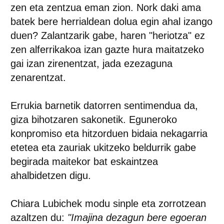
zen eta zentzua eman zion. Nork daki ama
batek bere herrialdean dolua egin ahal izango
duen? Zalantzarik gabe, haren "heriotza" ez
zen alferrikakoa izan gazte hura maitatzeko
gai izan zirenentzat, jada ezezaguna
zenarentzat.
Errukia barnetik datorren sentimendua da,
giza bihotzaren sakonetik. Eguneroko
konpromiso eta hitzorduen bidaia nekagarria
etetea eta zauriak ukitzeko beldurrik gabe
begirada maitekor bat eskaintzea
ahalbidetzen digu.
Chiara Lubichek modu sinple eta zorrotzean
azaltzen du:
"Imajina dezagun bere egoeran