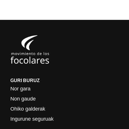
GURI BURUZ
Nor gara
Non gaude
Ohiko galderak
Ingurune seguruak