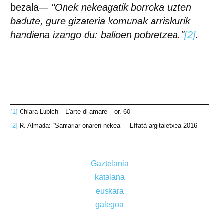
bezala—
"Onek nekeagatik borroka uzten
badute, gure gizateria komunak arriskurik
handiena izango du: balioen pobretzea."
[2]
.
[1]
Chiara Lubich – L'arte di amare – or. 60
[2]
R. Almada: “Samariar onaren nekea” – Effatà argitaletxea-2016
Gaztelania
katalana
euskara
galegoa