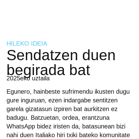
HILEKO IDEIA
Sendatzen duen
begirada bat
2025eko uztaila
Egunero, hainbeste sufrimendu ikusten dugu
gure inguruan, ezen indargabe sentitzen
garela gizatasun izpiren bat aurkitzen ez
badugu. Batzuetan, ordea, erantzuna
WhatsApp bidez iristen da, batasunean bizi
nahi duen Italiako hiri txiki bateko komunitate