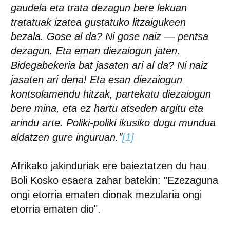
gaudela eta trata dezagun bere lekuan
tratatuak izatea gustatuko litzaigukeen
bezala. Gose al da? Ni gose naiz — pentsa
dezagun. Eta eman diezaiogun jaten.
Bidegabekeria bat jasaten ari al da? Ni naiz
jasaten ari dena! Eta esan diezaiogun
kontsolamendu hitzak, partekatu diezaiogun
bere mina, eta ez hartu atseden argitu eta
arindu arte. Poliki-poliki ikusiko dugu mundua
aldatzen gure inguruan."
[1]
Afrikako jakinduriak ere baieztatzen du hau
Boli Kosko esaera zahar batekin: "Ezezaguna
ongi etorria ematen dionak mezularia ongi
etorria ematen dio".