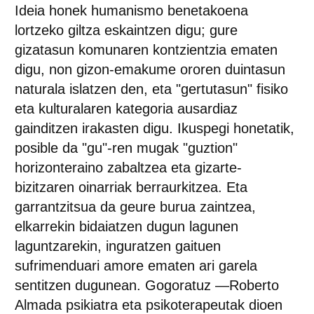
Ideia honek humanismo benetakoena
lortzeko giltza eskaintzen digu; gure
gizatasun komunaren kontzientzia ematen
digu, non gizon-emakume ororen duintasun
naturala islatzen den, eta "gertutasun" fisiko
eta kulturalaren kategoria ausardiaz
gainditzen irakasten digu. Ikuspegi honetatik,
posible da "gu"-ren mugak "guztion"
horizonteraino zabaltzea eta gizarte-
bizitzaren oinarriak berraurkitzea. Eta
garrantzitsua da geure burua zaintzea,
elkarrekin bidaiatzen dugun lagunen
laguntzarekin, inguratzen gaituen
sufrimenduari amore ematen ari garela
sentitzen dugunean. Gogoratuz —Roberto
Almada psikiatra eta psikoterapeutak dioen