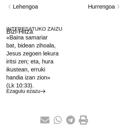
Lehengoa
Hurrengoa
INTERESATUKO ZAIZU
Bizi-Hitza
«Baina samariar
bat, bidean zihoala,
Jesus zegoen lekura
iritsi zen; eta, hura
ikustean, erruki
handia izan zion»
(Lk 10:33).
Ezagutu ezazu