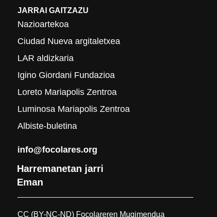
JARRAI GAITZAZU
Nazioartekoa
Ciudad Nueva argitaletxea
LAR aldizkaria
Igino Giordani Fundazioa
Loreto Mariapolis Zentroa
Luminosa Mariapolis Zentroa
Albiste-buletina
info@focolares.org
Harremanetan jarri
Eman
CC (BY-NC-ND) Focolareren Mugimendua