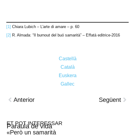
[1]
Chiara Lubich – L'arte di amare – p. 60
[2]
R. Almada: “Il burnout del buó samarità” – Effatà editrice-2016
Castellà
Català
Euskera
Gallec
Anterior
Següent
ET POT INTERESSAR
Paraula de vida
«Però un samarità