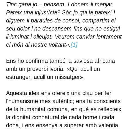
Tinc gana jo – pensem. I donem-li menjar.
Pateix una injustícia? Sóc jo qui la pateix! I
diguem-li paraules de consol, compartim el
seu dolor i no descansem fins que no estigui
il·luminat i alleujat. Veurem canviar lentament
el món al nostre voltant».
[1]
Ens ho confirma també la saviesa africana
amb un proverbi ivorià: «Qui acull un
estranger, acull un missatger».
Aquesta idea ens ofereix una clau per fer
l'humanisme més autèntic; ens fa conscients
de la humanitat comuna, en què es reflecteix
la dignitat connatural de cada home i cada
dona, i ens ensenya a superar amb valentia