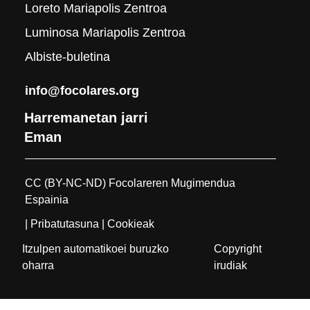
Loreto Mariapolis Zentroa
Luminosa Mariapolis Zentroa
Albiste-buletina
info@focolares.org
Harremanetan jarri
Eman
CC (BY-NC-ND) Focolareren Mugimendua
Espainia
| Pribatutasuna
| Cookieak
Itzulpen automatikoei buruzko
Copyright
oharra
irudiak