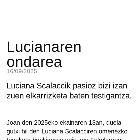
Lucianaren
ondarea
16/09/2025
Luciana Scalaccik pasioz bizi izan
zuen elkarrizketa baten testigantza.
Joan den 2025eko ekainaren 13an, duela
gutxi hil den Luciana Scalacciren omenezko