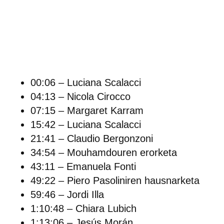
00:06 – Luciana Scalacci
04:13 – Nicola Cirocco
07:15 – Margaret Karram
15:42 – Luciana Scalacci
21:41 – Claudio Bergonzoni
34:54 – Mouhamdouren erorketa
43:11 – Emanuela Fonti
49:22 – Piero Pasoliniren hausnarketa
59:46 – Jordi Illa
1:10:48 – Chiara Lubich
1:13:06 – Jesús Morán