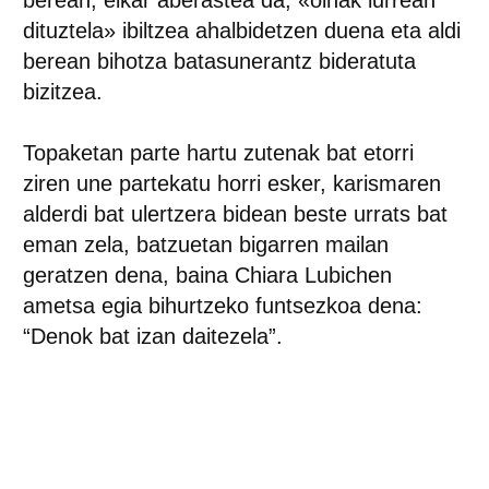
berean; elkar aberastea da, «oinak lurrean
dituztela» ibiltzea ahalbidetzen duena eta aldi
berean bihotza batasunerantz bideratuta
bizitzea.
Topaketan parte hartu zutenak bat etorri
ziren une partekatu horri esker, karismaren
alderdi bat ulertzera bidean beste urrats bat
eman zela, batzuetan bigarren mailan
geratzen dena, baina Chiara Lubichen
ametsa egia bihurtzeko funtsezkoa dena:
“Denok bat izan daitezela”.