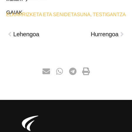
GAIAK
ELKARRIZKETA ETA SENIDETASUNA
,
TESTIGANTZA
Lehengoa
Hurrengoa