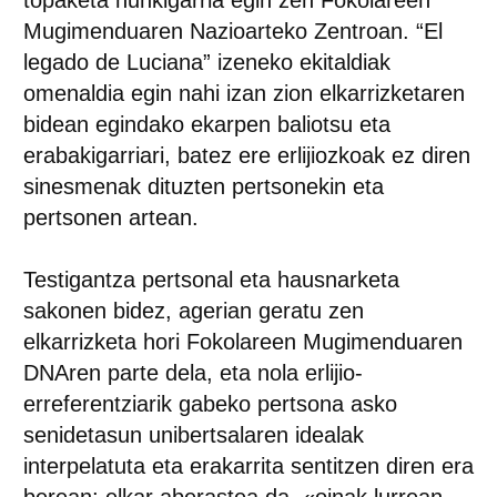
topaketa hunkigarria egin zen Fokolareen
Mugimenduaren Nazioarteko Zentroan. “El
legado de Luciana” izeneko ekitaldiak
omenaldia egin nahi izan zion elkarrizketaren
bidean egindako ekarpen baliotsu eta
erabakigarriari, batez ere erlijiozkoak ez diren
sinesmenak dituzten pertsonekin eta
pertsonen artean.
Testigantza pertsonal eta hausnarketa
sakonen bidez, agerian geratu zen
elkarrizketa hori Fokolareen Mugimenduaren
DNAren parte dela, eta nola erlijio-
erreferentziarik gabeko pertsona asko
senidetasun unibertsalaren idealak
interpelatuta eta erakarrita sentitzen diren era