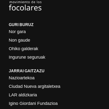
GURI BURUZ
Nor gara
Non gaude
Ohiko galderak
Ingurune seguruak
JARRAI GAITZAZU
Nazioartekoa
Ciudad Nueva argitaletxea
LAR aldizkaria
Igino Giordani Fundazioa