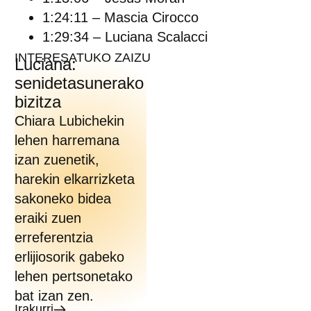
1:24:11 – Mascia Cirocco
1:29:34 – Luciana Scalacci
INTERESATUKO ZAIZU
Luciana:
senidetasunerako
bizitza
Chiara Lubichekin
lehen harremana
izan zuenetik,
harekin elkarrizketa
sakoneko bidea
eraiki zuen
erreferentzia
erlijiosorik gabeko
lehen pertsonetako
bat izan zen.
Irakurri