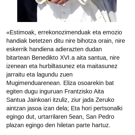
«Estimoak, errekonozimenduak eta emozio
handiak betetzen ditu nire bihotza orain, nire
eskerrik handiena adierazten dudan
bitartean
Benedikto XVI.a aita santua
, nire
izenean eta hurbiltasunez eta maitasunez
jarraitu eta lagundu zuen
Mugimenduarenean. Eliza osoarekin bat
egiten dugu inguruan
Frantzisko Aita
Santua
Jainkoari itzuliz, ziur jada Zeruko
aintzan jasoa izan dela; Eta hori pertsonalki
egingo dut, urtarrilaren 5ean, San Pedro
plazan egingo den hiletan parte hartuz.