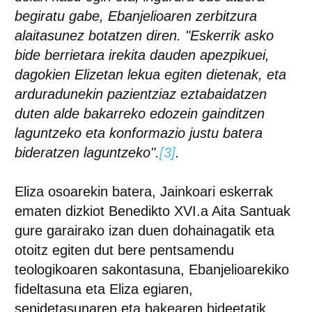
begiratu gabe, Ebanjelioaren zerbitzura
alaitasunez botatzen diren. "Eskerrik asko
bide berrietara irekita dauden apezpikuei,
dagokien Elizetan lekua egiten dietenak, eta
arduradunekin pazientziaz eztabaidatzen
duten alde bakarreko edozein gainditzen
laguntzeko eta konformazio justu batera
bideratzen laguntzeko".
[3]
.
Eliza osoarekin batera, Jainkoari eskerrak
ematen dizkiot Benedikto XVI.a Aita Santuak
gure garairako izan duen dohainagatik eta
otoitz egiten dut bere pentsamendu
teologikoaren sakontasuna, Ebanjelioarekiko
fideltasuna eta Eliza egiaren,
senidetasunaren eta bakearen bideetatik