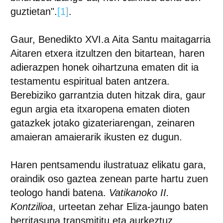
guztietan".
[1]
.
Gaur, Benedikto XVI.a Aita Santu maitagarria
Aitaren etxera itzultzen den bitartean, haren
adierazpen honek oihartzuna ematen dit ia
testamentu espiritual baten antzera.
Berebiziko garrantzia duten hitzak dira, gaur
egun argia eta itxaropena ematen dioten
gatazkek jotako gizateriarengan, zeinaren
amaieran amaierarik ikusten ez dugun.
Haren pentsamendu ilustratuaz elikatu gara,
oraindik oso gaztea zenean parte hartu zuen
teologo handi batena.
Vatikanoko II.
Kontzilioa
, urteetan zehar Eliza-jaungo baten
berritasuna transmititu eta aurkeztuz,