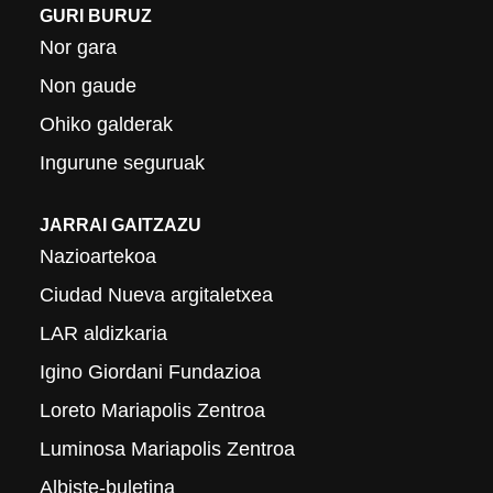
GURI BURUZ
Nor gara
Non gaude
Ohiko galderak
Ingurune seguruak
JARRAI GAITZAZU
Nazioartekoa
Ciudad Nueva argitaletxea
LAR aldizkaria
Igino Giordani Fundazioa
Loreto Mariapolis Zentroa
Luminosa Mariapolis Zentroa
Albiste-buletina