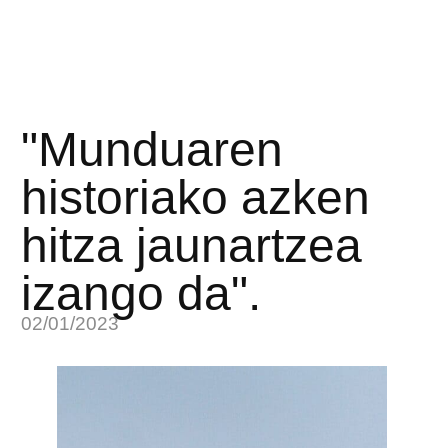
"Munduaren
historiako azken
hitza jaunartzea
izango da".
02/01/2023