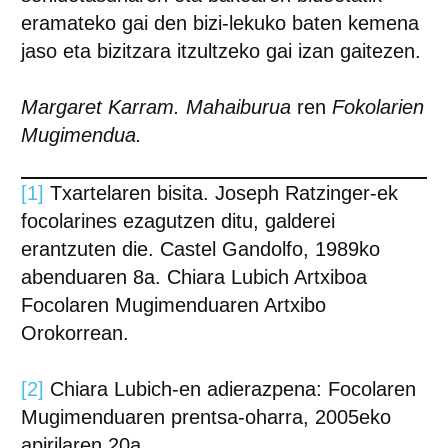
eramateko gai den bizi-lekuko baten kemena
jaso eta bizitzara itzultzeko gai izan gaitezen.
Margaret Karram.
Mahaiburua
ren
Fokolarien
Mugimendua.
[1]
Txartelaren bisita. Joseph Ratzinger-ek
focolarines ezagutzen ditu, galderei
erantzuten die. Castel Gandolfo, 1989ko
abenduaren 8a. Chiara Lubich Artxiboa
Focolaren Mugimenduaren Artxibo
Orokorrean.
[2]
Chiara Lubich-en adierazpena: Focolaren
Mugimenduaren prentsa-oharra, 2005eko
apirilaren 20a