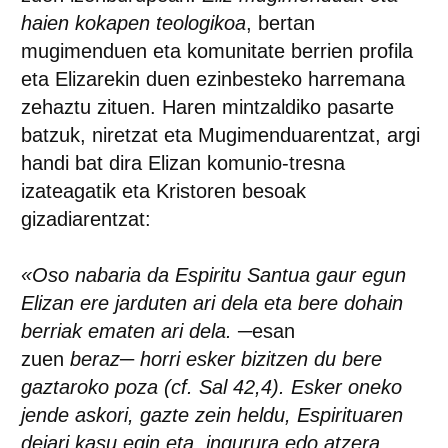
haien kokapen teologikoa
, bertan
mugimenduen eta komunitate berrien profila
eta Elizarekin duen ezinbesteko harremana
zehaztu zituen. Haren mintzaldiko pasarte
batzuk, niretzat eta Mugimenduarentzat, argi
handi bat dira Elizan komunio-tresna
izateagatik eta Kristoren besoak
gizadiarentzat:
«Oso nabaria da Espiritu Santua gaur egun
Elizan ere jarduten ari dela eta bere dohain
berriak ematen ari dela.
─esan
zuen
beraz
─
horri esker bizitzen du bere
gaztaroko poza (cf. Sal 42,4). Esker oneko
jende askori, gazte zein heldu, Espirituaren
deiari kasu egin eta, ingurura edo atzera