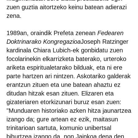
zuen guztia aitortzeko keinu batean adierazi
zena.
1989an, oraindik Prefeta zenean
Fedearen
Doktrinarako Kongregazioa
Joseph Ratzinger
kardinala Chiara Lubich-ek gonbidatu zuen
focolarinekin elkarrizketa baterako, urteroko
ariketa espiritualetarako bilduak, eta ni ere
parte hartzen ari nintzen. Askotariko galderak
erantzun zituen eta une batean ahaztu ez
ditudan hitzak esan zituen. Elizaren eta
gizateriaren etorkizunari buruz esan zuen:
"Munduaren historiako azken hitza jaunartzea
izango da; gure artean ez ezik, maitasun
trinitarioan sartuta, komunio unibertsal
bihurtzea izango da, non Jainkoa dena den