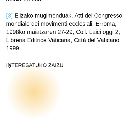
[3]
Elizako mugimenduak. Atti del Congresso
mondiale dei movimenti ecclesiali, Erroma,
1998ko maiatzaren 27-29, Coll. Laici oggi 2,
Libreria Editrice Vaticana, Città del Vaticano
1999
INTERESATUKO ZAIZU