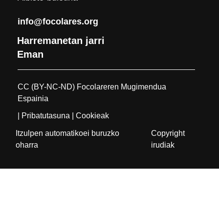
info@focolares.org
Harremanetan jarri
Eman
CC (BY-NC-ND) Focolareren Mugimendua
Espainia
| Pribatutasuna
| Cookieak
Itzulpen automatikoei buruzko
Copyright
oharra
irudiak