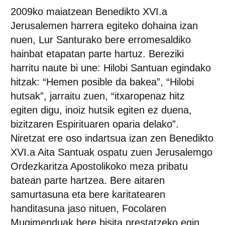
2009ko maiatzean Benedikto XVI.a
Jerusalemen harrera egiteko dohaina izan
nuen, Lur Santurako bere erromesaldiko
hainbat etapatan parte hartuz. Bereziki
harritu naute bi une: Hilobi Santuan egindako
hitzak: “Hemen posible da bakea”, “Hilobi
hutsak”, jarraitu zuen, “itxaropenaz hitz
egiten digu, inoiz hutsik egiten ez duena,
bizitzaren Espirituaren oparia delako”.
Niretzat ere oso indartsua izan zen Benedikto
XVI.a Aita Santuak ospatu zuen Jerusalemgo
Ordezkaritza Apostolikoko meza pribatu
batean parte hartzea. Bere aitaren
samurtasuna eta bere karitatearen
handitasuna jaso nituen, Focolaren
Mugimenduak bere bisita prestatzeko egin