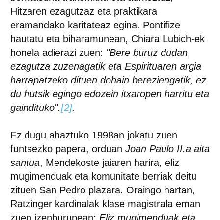
Hitzaren ezagutzaz eta praktikara
eramandako karitateaz egina. Pontifize
hautatu eta biharamunean, Chiara Lubich-ek
honela adierazi zuen:
"Bere buruz dudan
ezagutza zuzenagatik eta Espirituaren argia
harrapatzeko dituen dohain bereziengatik, ez
du hutsik egingo edozein itxaropen harritu eta
gaindituko".
[2]
.
Ez dugu ahaztuko 1998an jokatu zuen
funtsezko papera, orduan
Joan Paulo II.a aita
santua
, Mendekoste jaiaren harira, eliz
mugimenduak eta komunitate berriak deitu
zituen San Pedro plazara. Oraingo hartan,
Ratzinger kardinalak klase magistrala eman
zuen izenburupean:
Eliz mugimenduak eta