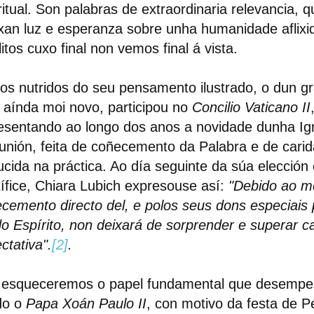
ritual. Son palabras de extraordinaria relevancia, 
xan luz e esperanza sobre unha humanidade aflixi
litos cuxo final non vemos final á vista.
s nutridos do seu pensamento ilustrado, o dun gr
 aínda moi novo, participou no
Concilio Vaticano II
esentando ao longo dos anos a novidade dunha Ig
nión, feita de coñecemento da Palabra e de cari
ucida na práctica. Ao día seguinte da súa elecció
ífice, Chiara Lubich expresouse así:
"Debido ao m
cemento directo del, e polos seus dons especiais 
do Espírito, non deixará de sorprender e superar c
ctativa".
[2]
.
 esqueceremos o papel fundamental que desempe
do o
Papa Xoán Paulo II
, con motivo da festa de P