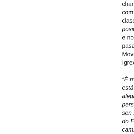
cham
comu
clas
posi
e no
pasa
Move
Igre
“É m
está
aleg
pers
sen 
do E
cami