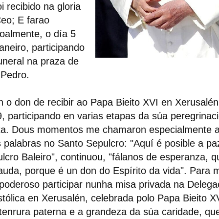
oi recibido na gloria
eo; E farao
oalmente, o día 5
aneiro, participando
uneral na praza de
 Pedro.
n o don de recibir ao Papa Bieito XVI en Xerusalé
, participando en varias etapas da súa peregrinac
a. Dous momentos me chamaron especialmente a 
 palabras no Santo Sepulcro: "Aquí é posible a paz
lcro Baleiro", continuou, "fálanos de esperanza, 
auda, porque é un don do Espírito da vida". Para 
poderoso participar nunha misa privada na Delega
tólica en Xerusalén, celebrada polo Papa Bieito X
tenrura paterna e a grandeza da súa caridade, qu