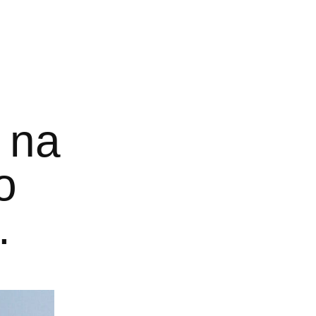
a na
o
.