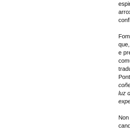
espi
arro
conf
Fomo
que,
e pr
comu
trad
Pont
coñe
luz 
expe
Non
can