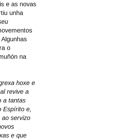
s e as novas
tiu unha
seu
 movementos
. Algunhas
ra o
omuñón na
Igrexa hoxe e
al revive a
 a tantas
Espírito e,
 ao servizo
novos
exas e que