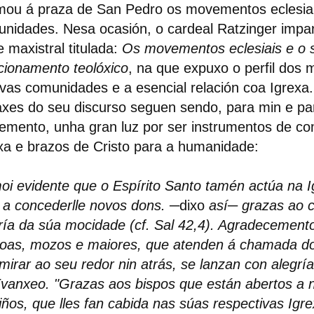
ou á praza de San Pedro os movementos eclesiai
nidades. Nesa ocasión, o cardeal Ratzinger impar
e maxistral titulada:
Os movementos eclesiais e o 
cionamento teolóxico
, na que expuxo o perfil dos
vas comunidades e a esencial relación coa Igrexa
xes do seu discurso seguen sendo, para min e pa
mento, unha gran luz por ser instrumentos de c
xa e brazos de Cristo para a humanidade:
oi evidente que o Espírito Santo tamén actúa na 
 a concederlle novos dons.
─dixo
así
─
grazas ao c
ría da súa mocidade (cf. Sal 42,4). Agradecemento
oas, mozos e maiores, que atenden á chamada do 
mirar ao seu redor nin atrás, se lanzan con alegría
vanxeo. "Grazas aos bispos que están abertos a 
ños, que lles fan cabida nas súas respectivas Igr