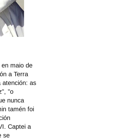
n en maio de
ión a Terra
atención: as
", "o
que nunca
min tamén foi
ción
VI. Captei a
e se