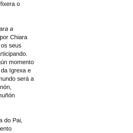
fixera o
ara a
 por Chiara
a os seus
rticipando.
lgún momento
 da Igrexa e
 mundo será a
enón,
omuñón
a do Pai,
mento