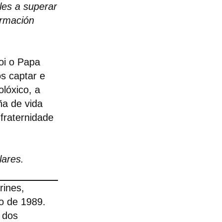
les a superar
ormación
oi o Papa
s captar e
lóxico, a
ña de vida
fraternidade
ares.
rines,
o de 1989.
 dos