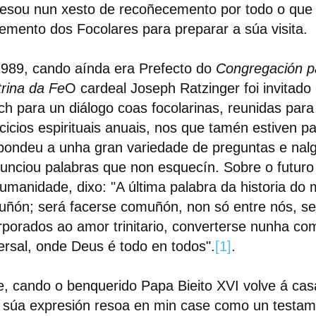
esou nun xesto de recoñecemento por todo o que 
mento dos Focolares para preparar a súa visita.
989, cando aínda era Prefecto do
Congregación p
rina da Fe
O cardeal Joseph Ratzinger foi invitado
ch para un diálogo coas focolarinas, reunidas par
cicios espirituais anuais, nos que tamén estiven pa
ondeu a unha gran variedade de preguntas e na
unciou palabras que non esquecín. Sobre o futuro
umanidade, dixo: "A última palabra da historia do
ñón; será facerse comuñón, non só entre nós, s
rporados ao amor trinitario, converterse nunha c
ersal, onde Deus é todo en todos".
[1]
.
, cando o benquerido Papa Bieito XVI volve á cas
 súa expresión resoa en min case como un testa