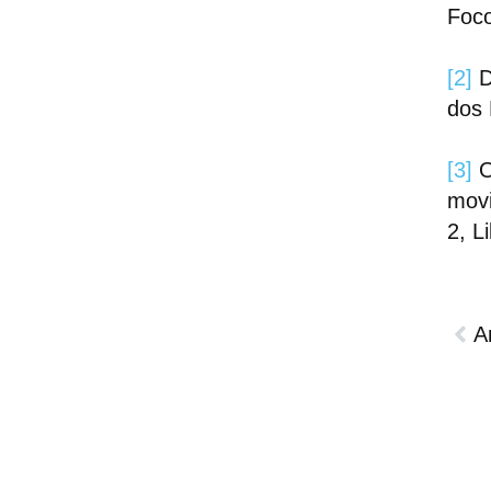
Foco
[2]
D
dos 
[3]
O
movi
2, L
A