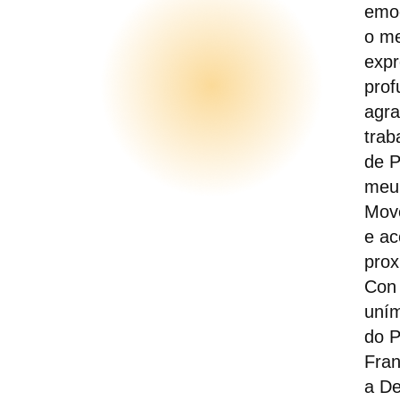
emo
o m
exp
prof
agr
trab
de
P
meu
Mov
e a
prox
Con 
uní
do
P
Fran
a De