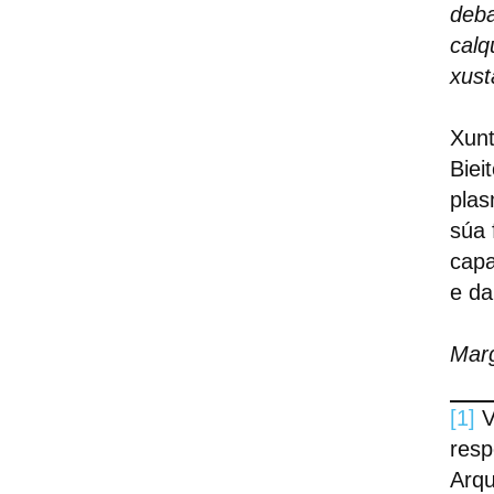
deba
calq
xust
Xunt
Biei
plas
súa 
capa
e da
Mar
[1]
V
resp
Arqu