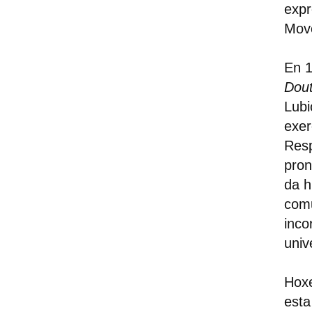
expr
Move
En 1
Dout
Lubi
exer
Resp
pron
da h
comu
inco
univ
Hoxe
esta