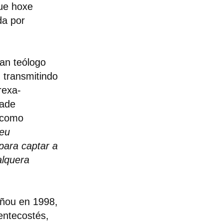
que hoxe
da por
an teólogo
, transmitindo
rexa-
dade
n como
eu
para captar a
alquera
ñou en 1998,
entecostés,