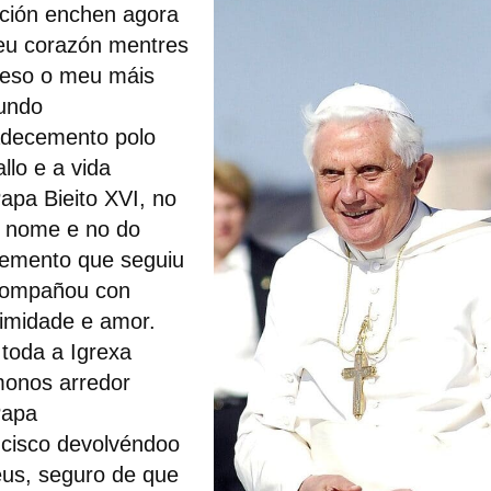
ción enchen agora
eu corazón mentres
reso o meu máis
undo
adecemento polo
allo e a vida
apa Bieito XVI
, no
 nome e no do
emento que seguiu
compañou con
imidade e amor.
toda a Igrexa
monos arredor
apa
cisco
devolvéndoo
us, seguro de que