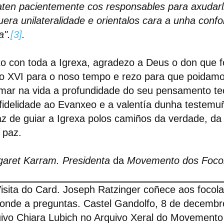
ten pacientemente cos responsables para axudarl
uera unilateralidade e orientalos cara a unha conf
a".
[3]
.
o con toda a Igrexa, agradezo a Deus o don que f
to XVI para o noso tempo e rezo para que poidamo
mar na vida a profundidade do seu pensamento teo
fidelidade ao Evanxeo e a valentía dunha testemu
z de guiar a Igrexa polos camiños da verdade, da 
 paz.
garet Karram.
Presidenta
da
Movemento dos Focol
isita do Card. Joseph Ratzinger coñece aos focola
onde a preguntas. Castel Gandolfo, 8 de decembr
ivo Chiara Lubich no Arquivo Xeral do Movemento