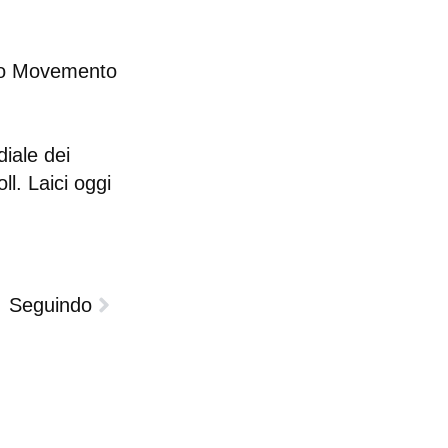
 do Movemento
iale dei
l. Laici oggi
Seguindo