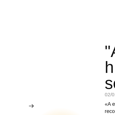
"
h
s
02/0
«A e
rec