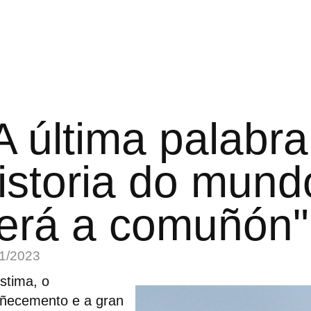
A última palabr
istoria do mund
erá a comuñón"
1/2023
stima, o
oñecemento e a gran