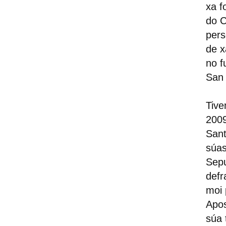
xa f
do C
pers
de x
no f
San
Tive
2009
Sant
súas
Sepu
defr
moi 
Apos
súa 